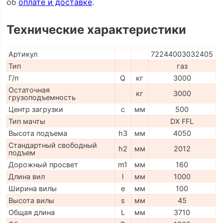
об
оплате и доставке
.
Технические характеристики
Артикул
72244003032405
Тип
газ
Г/п
Q
кг
3000
Остаточная
кг
3000
грузоподъемность
Центр загрузки
c
мм
500
Тип мачты
DX FFL
Высота подъема
h3
мм
4050
Стандартный свободный
h2
мм
2012
подъем
Дорожный просвет
m1
мм
160
Длина вил
l
мм
1000
Ширина вилы
e
мм
100
Высота вилы
s
мм
45
Общая длина
L
мм
3710