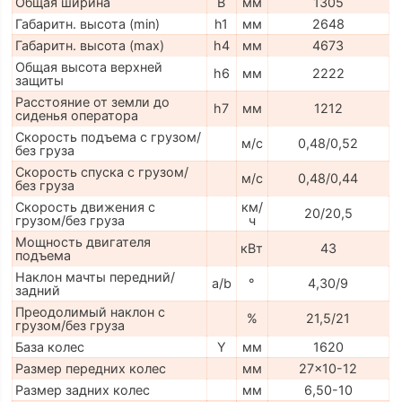
Общая ширина
B
мм
1305
Габаритн. высота (min)
h1
мм
2648
Габаритн. высота (max)
h4
мм
4673
Общая высота верхней
h6
мм
2222
защиты
Расстояние от земли до
h7
мм
1212
сиденья оператора
Скорость подъема с грузом/
м/с
0,48/0,52
без груза
Скорость спуска с грузом/
м/с
0,48/0,44
без груза
Скорость движения с
км/
20/20,5
грузом/без груза
ч
Мощность двигателя
кВт
43
подъема
Наклон мачты передний/
a/b
°
4,30/9
задний
Преодолимый наклон с
%
21,5/21
грузом/без груза
База колес
Y
мм
1620
Размер передних колес
мм
27x10-12
Размер задних колес
мм
6,50-10