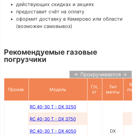
действующих скидках и акциях
предоставит счёт на оплату
оформит доставку в Кемерово или области
(возможен самовывоз)
Рекомендуемые газовые
погрузчики
← Прокручивается →
Вы
Г/п,
Тип
Произв.
Модель
под
кг
мачты
RC 40-30 T - DX 3250
3
RC 40-30 T - DX 3750
3
RC 40-30 T - DX 4050
DX
4