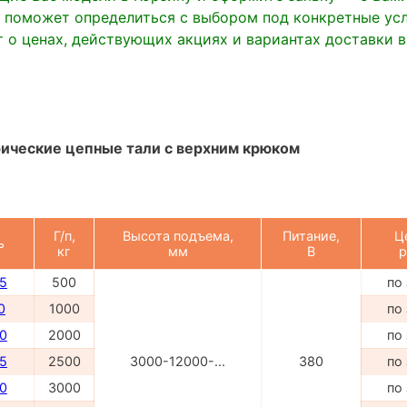
 поможет определиться с выбором под конкретные усл
 о ценах, действующих акциях и вариантах доставки 
ические цепные тали с верхним крюком
Г/п,
Высота подъема,
Питание,
Ц
ь
кг
мм
В
р
5
500
по
0
1000
по
0
2000
по
5
2500
3000-12000-...
380
по
0
3000
по