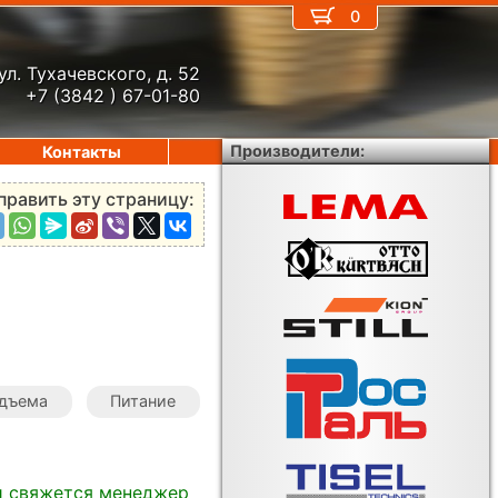
0
ул. Тухачевского, д. 52
+7 (3842 ) 67-01-80
Производители:
Контакты
править эту страницу:
одъема
Питание
и свяжется менеджер