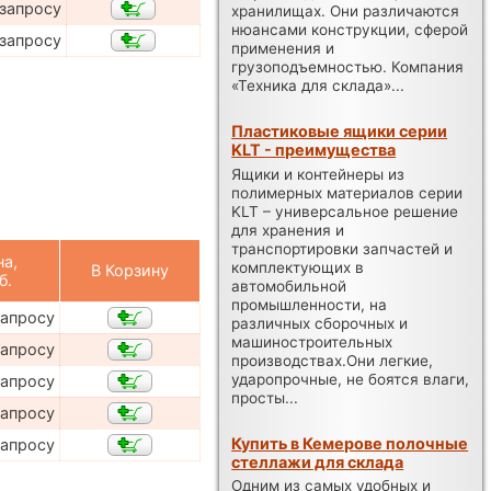
 запросу
хранилищах. Они различаются
нюансами конструкции, сферой
 запросу
применения и
грузоподъемностью. Компания
«Техника для склада»...
Пластиковые ящики серии
KLT - преимущества
Ящики и контейнеры из
полимерных материалов серии
KLT – универсальное решение
для хранения и
транспортировки запчастей и
на,
комплектующих в
В Корзину
б.
автомобильной
промышленности, на
запросу
различных сборочных и
машиностроительных
запросу
производствах.Они легкие,
ударопрочные, не боятся влаги,
запросу
просты...
запросу
Купить в Кемерове полочные
запросу
стеллажи для склада
Одним из самых удобных и