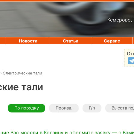
Кемерово, 
Новости
Статьи
Сервис
От
›
Электрические тали
кие тали
По порядку
Произв.
Г/п
Высота п
щие Вас модели в Корзину и оформите заявку — с Вам