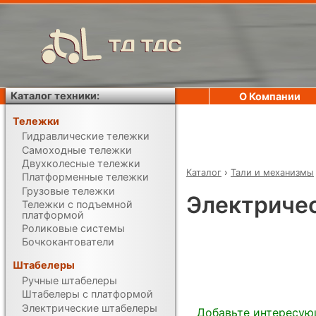
ТД ТДС
Каталог техники:
О Компании
Тележки
Гидравлические тележки
Самоходные тележки
Двухколесные тележки
Каталог
›
Тали и механизмы
Платформенные тележки
Грузовые тележки
Электричес
Тележки с подъемной
платформой
Роликовые системы
Бочкокантователи
Штабелеры
Ручные штабелеры
Штабелеры с платформой
Электрические штабелеры
Добавьте интересую