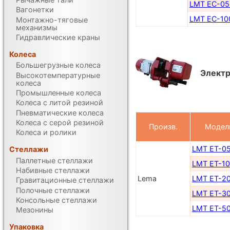
LMT EC-05
Вагонетки
LMT EC-10
Монтажно-тяговые
механизмы
Гидравлические краны
Колеса
Большегрузные колеса
Электр
Высокотемпературные
колеса
Промышленные колеса
Колеса с литой резиной
Пневматические колеса
Колеса с серой резиной
Произв.
Модел
Колеса и ролики
LMT ET-0
Стеллажи
Паллетные стеллажи
LMT ET-10
Набивные стеллажи
Lema
LMT ET-2
Гравитационные стеллажи
Полочные стеллажи
LMT ET-3
Консольные стеллажи
LMT ET-5
Мезонины
Упаковка