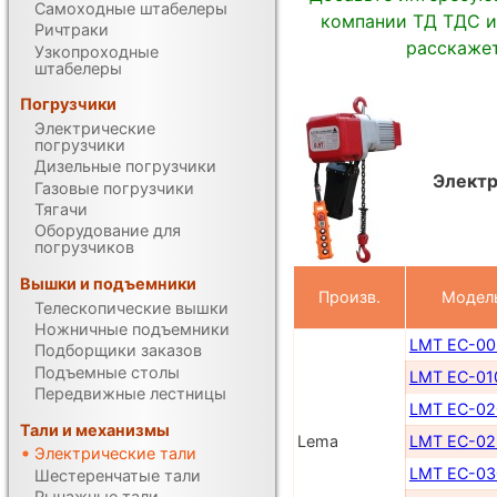
Самоходные штабелеры
компании ТД ТДС и
Ричтраки
расскажет
Узкопроходные
штабелеры
Погрузчики
Электрические
погрузчики
Дизельные погрузчики
Электр
Газовые погрузчики
Тягачи
Оборудование для
погрузчиков
Вышки и подъемники
Произв.
Модел
Телескопические вышки
Ножничные подъемники
LMT EC-00
Подборщики заказов
Подъемные столы
LMT EC-01
Передвижные лестницы
LMT EC-02
Тали и механизмы
Lema
LMT EC-02
Электрические тали
LMT EC-03
Шестеренчатые тали
Рычажные тали