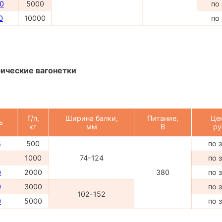
0
5000
по
0
10000
по
ические вагонетки
Г/п,
Ширина балки,
Питание,
Це
ь
кг
мм
В
ру
5
500
по 
1000
74-124
по 
0
2000
380
по 
0
3000
по 
102-152
0
5000
по 