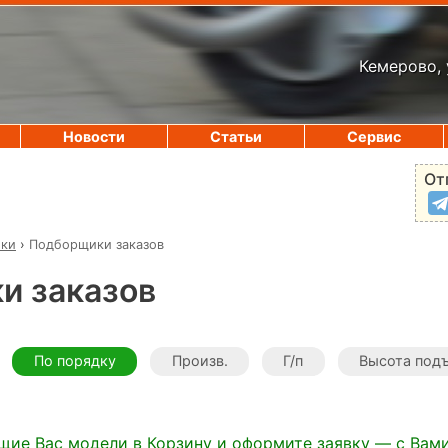
Кемерово, 
Новости
Статьи
Сервис
От
ики
›
Подборщики заказов
и заказов
По порядку
Произв.
Г/п
Высота под
щие Вас модели в Корзину и оформите заявку — с Вам