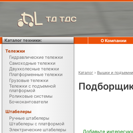
ТД ТДС
Каталог техники:
О Компании
Тележки
Гидравлические тележки
Самоходные тележки
Двухколесные тележки
Каталог
›
Вышки и подъемн
Платформенные тележки
Грузовые тележки
Подборщик
Тележки с подъемной
платформой
Роликовые системы
Бочкокантователи
Штабелеры
Ручные штабелеры
Штабелеры с платформой
Электрические штабелеры
Добавьте интересую