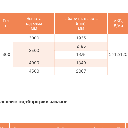
Высота
Габаритн. высота
Г/п,
АКБ,
подъема,
(min),
кг
В/Ач
мм
мм
3000
1935
2185
3500
300
1675
2x12/120
4000
1840
4500
2007
альные подборщики заказов