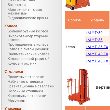
Вагонетки
Монтажно-тяговые
механизмы
Гидравлические краны
Произв.
Модель
Колеса
Большегрузные колеса
LM YT-30
Высокотемпературные
колеса
LM YT-35
Промышленные колеса
Lema
LM YT-35 TX
Колеса с литой резиной
Пневматические колеса
LM YT-40 TX
Колеса с серой резиной
LM YT-45 TX
Колеса и ролики
Стеллажи
Паллетные стеллажи
Набивные стеллажи
Гравитационные стеллажи
Вертик
Полочные стеллажи
Консольные стеллажи
Мезонины
Упаковка