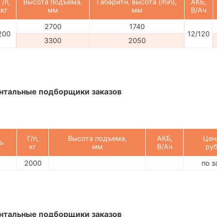
Г/п,
Высота подъема,
Габаритн. высота (min),
АКБ,
кг
мм
мм
В/Ач
2700
1740
200
12/120
3300
2050
нтальные подборщики заказов
Г/п,
Высота подъема,
АКБ,
Цен
ь
кг
мм
В/Ач
руб
2000
по з
нтальные подборщики заказов