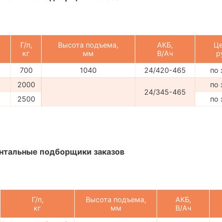
Г/п,
Высота подъема,
АКБ,
Це
кг
мм
В/Ач
р
700
1040
24/420-465
по 
2000
по 
24/345-465
2500
по 
нтальные подборщики заказов
Г/п,
Высота подъема,
АКБ,
кг
мм
В/Ач