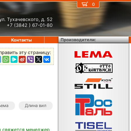
0
ул. Тухачевского, д. 52
+7 (3842 ) 67-01-80
Производители:
Контакты
править эту страницу:
ъема
Длина вил
и свяжется менеджер