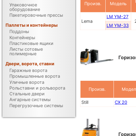
Произв.
Модель
Упаковочное
оборудование
Пакетировочные прессы
LM YM-27
Lema
Паллеты и контейнеры
LM YM-33
Поддоны
Контейнеры
Пластиковые ящики
Листы сотовые
полимерные
Горизо
Двери, ворота, ставни
Гаражные ворота
Промышленные ворота
Уличные ворота
Рольставни и рольворота
Произв.
Модел
Стальные двери
Ангарные системы
Still
CX 20
Перегрузочные системы
Горизо