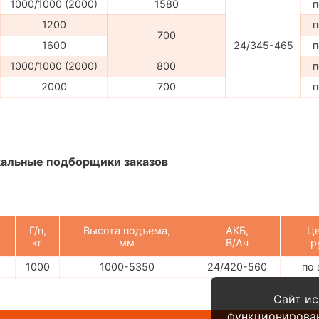
1000/1000 (2000)
1580
п
1200
п
700
1600
24/345-465
п
1000/1000 (2000)
800
п
2000
700
п
альные подборщики заказов
Г/п,
Высота подъема,
АКБ,
Це
кг
мм
В/Ач
р
1000
1000-5350
24/420-560
по 
Сайт ис
функционирова