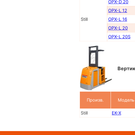
OPX-D 20
OPX-L 12
Still
OPX-L 16
OPX-L 20
OPX-L 20S
Вертик
Произв.
Модель
Still
EK-X