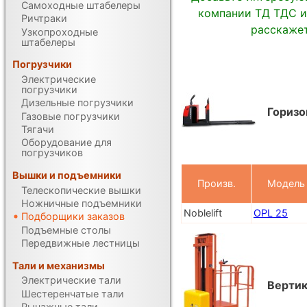
Самоходные штабелеры
компании ТД ТДС и
Ричтраки
расскажет
Узкопроходные
штабелеры
Погрузчики
Электрические
погрузчики
Дизельные погрузчики
Горизо
Газовые погрузчики
Тягачи
Оборудование для
погрузчиков
Вышки и подъемники
Произв.
Модель
Телескопические вышки
Ножничные подъемники
Noblelift
OPL 25
Подборщики заказов
Подъемные столы
Передвижные лестницы
Тали и механизмы
Электрические тали
Вертик
Шестеренчатые тали
Рычажные тали