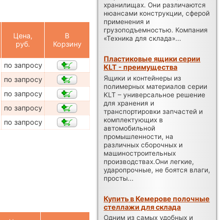
хранилищах. Они различаются
нюансами конструкции, сферой
применения и
грузоподъемностью. Компания
Цена,
В
«Техника для склада»...
руб.
Корзину
Пластиковые ящики серии
по запросу
KLT - преимущества
Ящики и контейнеры из
по запросу
полимерных материалов серии
по запросу
KLT – универсальное решение
для хранения и
по запросу
транспортировки запчастей и
комплектующих в
по запросу
автомобильной
промышленности, на
различных сборочных и
машиностроительных
производствах.Они легкие,
ударопрочные, не боятся влаги,
просты...
Купить в Кемерове полочные
стеллажи для склада
Одним из самых удобных и