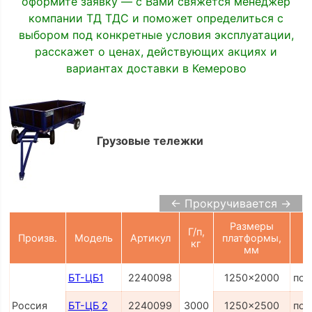
оформите заявку — с Вами свяжется менеджер
компании ТД ТДС и поможет определиться с
выбором под конкретные условия эксплуатации,
расскажет о ценах, действующих акциях и
вариантах доставки в Кемерово
Грузовые тележки
← Прокручивается →
Размеры
Г/п,
Произв.
Модель
Артикул
платформы,
кг
мм
БТ-ЦБ1
2240098
1250x2000
по 
Россия
БТ-ЦБ 2
2240099
3000
1250x2500
по 