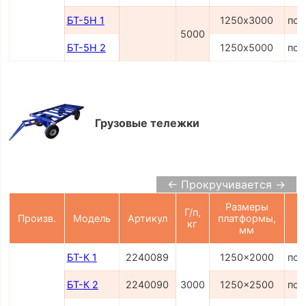
БТ-5Н 1
1250х3000
по 
5000
БТ-5Н 2
1250х5000
по 
Грузовые тележки
← Прокручивается →
Размеры
Г/п,
Произв.
Модель
Артикул
платформы,
кг
мм
БТ-К 1
2240089
1250x2000
по 
БТ-К 2
2240090
3000
1250x2500
по 