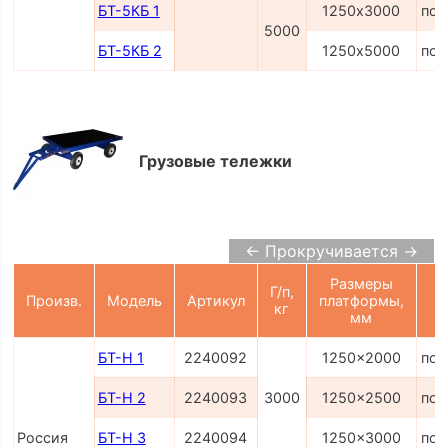
БТ-5КБ 1
1250х3000
по 
5000
БТ-5КБ 2
1250х5000
по 
Грузовые тележки
← Прокручивается →
Размеры
Г/п,
Произв.
Модель
Артикул
платформы,
кг
мм
БТ-Н 1
2240092
1250x2000
по 
БТ-Н 2
2240093
3000
1250x2500
по 
Россия
БТ-Н 3
2240094
1250x3000
по 