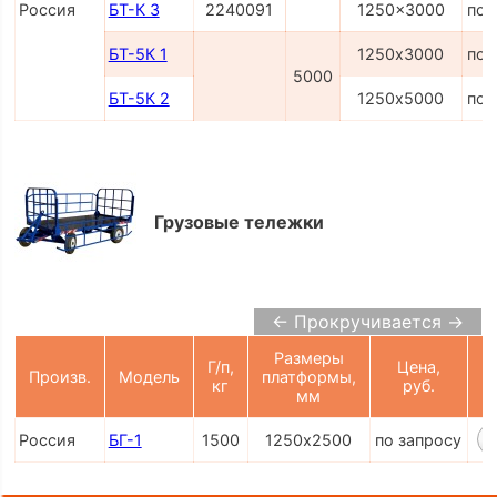
Россия
БТ-К 3
2240091
1250x3000
по 
БТ-5К 1
1250х3000
по 
5000
БТ-5К 2
1250х5000
по 
Грузовые тележки
← Прокручивается →
Размеры
Г/п,
Цена,
Произв.
Модель
платформы,
кг
руб.
К
мм
Россия
БГ-1
1500
1250х2500
по запросу