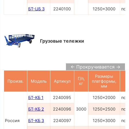
БТ-ЦБ 3
2240100
1250x3000
по 
Грузовые тележки
← Прокручивается →
Размеры
Г/п,
Произв.
Модель
Артикул
платформы,
кг
мм
БТ-КБ 1
2240095
1250x2000
по 
БТ-КБ 2
2240096
3000
1250x2500
по 
Россия
БТ-КБ 3
2240097
1250x3000
по 