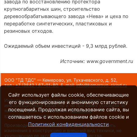
завода по восстановлению протектора
крупногабаритных шин, строительство
деревообрабатывающего завода «Нева» и цеха по
переработке синтетических, пластиковых и
резиновых отходов.
Ожидаемый объем инвестиций - 9,3 млрд рублей.
Источник: www.government.ru
ООО "ТД ТДС" — Кемерово, ул. Тухачевского, д. 52,
тел.:
+7 (3842 ) 67-01-80
,
E-mail:
info@kemerovo-sklad.ru
Сайт использует файлы cookie, обеспечивающие
Информация на сайте носит исключительно
его функционирование и анонимную статистику
информационный характер и ни при каких условиях не
посещений. Продолжая использование сайта, вы
является публичной офертой.
Политика
конфиденциальности
.
соглашаетесь с использованием файлов cookie и
Политикой конфиденциальности
Производители оставляют за собой право вносить
изменения в конструкцию и внешний вид техники, не
ухудшающие ее эксплуатационные качества.