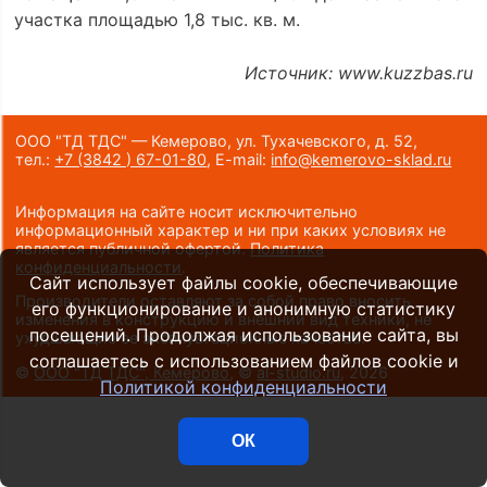
участка площадью 1,8 тыс. кв. м.
Источник: www.kuzzbas.ru
ООО "ТД ТДС" — Кемерово, ул. Тухачевского, д. 52,
тел.:
+7 (3842 ) 67-01-80
,
E-mail:
info@kemerovo-sklad.ru
Информация на сайте носит исключительно
информационный характер и ни при каких условиях не
является публичной офертой.
Политика
конфиденциальности
.
Сайт использует файлы cookie, обеспечивающие
Производители оставляют за собой право вносить
его функционирование и анонимную статистику
изменения в конструкцию и внешний вид техники, не
посещений. Продолжая использование сайта, вы
ухудшающие ее эксплуатационные качества.
соглашаетесь с использованием файлов cookie и
©
ООО "ТД ТДС", Кемерово
, ©
al-studio.ru
, 2026
Политикой конфиденциальности
ОК