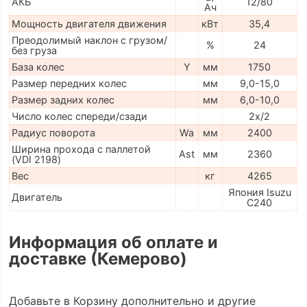
АКБ
12/80
Ач
Мощность двигателя движения
кВт
35,4
Преодолимый наклон с грузом/
%
24
без груза
База колес
Y
мм
1750
Размер передних колес
мм
9,0-15,0
Размер задних колес
мм
6,0-10,0
Число колес спереди/сзади
2x/2
Радиус поворота
Wa
мм
2400
Ширина прохода с паллетой
Ast
мм
2360
(VDI 2198)
Вес
кг
4265
Япония Isuzu
Двигатель
C240
Информация об оплате и
доставке (Кемерово)
Добавьте в Корзину дополнительно и другие