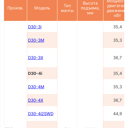
Мощност
Высота
Тип
двигателя
Произв.
Модель
подъема,
мачты
движения
мм
кВт
D30-3i
35,4
D30-3M
35,3
D30-3X
36,7
D30-4i
35,4
D30-4M
35,3
D30-4X
36,7
D30-4i2SWD
44,9