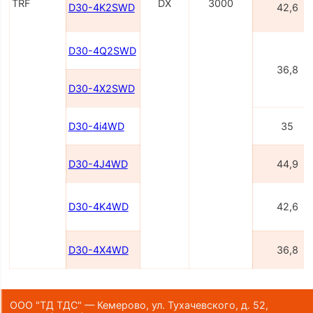
TRF
DX
3000
D30-4K2SWD
42,6
D30-4Q2SWD
36,8
D30-4X2SWD
D30-4i4WD
35
D30-4J4WD
44,9
D30-4K4WD
42,6
D30-4X4WD
36,8
ООО "ТД ТДС" — Кемерово, ул. Тухачевского, д. 52,