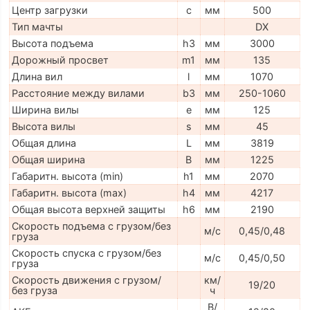
Центр загрузки
c
мм
500
Тип мачты
DX
Высота подъема
h3
мм
3000
Дорожный просвет
m1
мм
135
Длина вил
l
мм
1070
Расстояние между вилами
b3
мм
250-1060
Ширина вилы
e
мм
125
Высота вилы
s
мм
45
Общая длина
L
мм
3819
Общая ширина
B
мм
1225
Габаритн. высота (min)
h1
мм
2070
Габаритн. высота (max)
h4
мм
4217
Общая высота верхней защиты
h6
мм
2190
Скорость подъема с грузом/без
м/с
0,45/0,48
груза
Скорость спуска с грузом/без
м/с
0,45/0,50
груза
Скорость движения с грузом/
км/
19/20
без груза
ч
В/