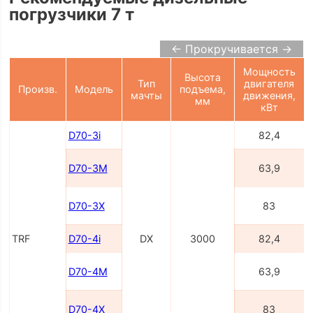
погрузчики 7 т
← Прокручивается →
Мощность
Высота
Тип
двигателя
Произв.
Модель
подъема,
мачты
движения,
мм
кВт
D70-3i
82,4
D70-3M
63,9
D70-3X
83
TRF
D70-4i
DX
3000
82,4
D70-4M
63,9
D70-4X
83