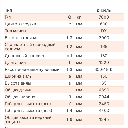
Тип
дизель
Г/п
Q
кг
7000
Центр загрузки
c
мм
600
Тип мачты
DX
Высота подъема
h3
мм
3000
Стандартный свободный
h2
мм
165
подъем
Дорожный просвет
m1
мм
180
Длина вил
l
мм
1220
Расстояние между вилами
b3
мм
300-1845
Ширина вилы
e
мм
150
Высота вилы
s
мм
65
Общая длина
L
мм
4890
Общая ширина
B
мм
2044
Габаритн. высота (min)
h1
мм
2450
Габаритн. высота (max)
h4
мм
4400
Общая высота верхней
h6
мм
1345
защиты