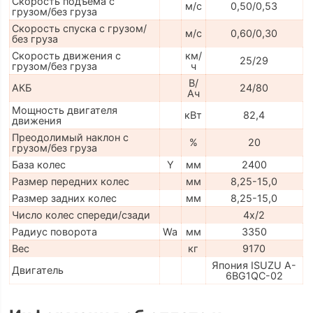
Скорость подъема с
м/с
0,50/0,53
грузом/без груза
Скорость спуска с грузом/
м/с
0,60/0,30
без груза
Скорость движения с
км/
25/29
грузом/без груза
ч
В/
АКБ
24/80
Ач
Мощность двигателя
кВт
82,4
движения
Преодолимый наклон с
%
20
грузом/без груза
База колес
Y
мм
2400
Размер передних колес
мм
8,25-15,0
Размер задних колес
мм
8,25-15,0
Число колес спереди/сзади
4х/2
Радиус поворота
Wa
мм
3350
Вес
кг
9170
Япония ISUZU A-
Двигатель
6BG1QC-02