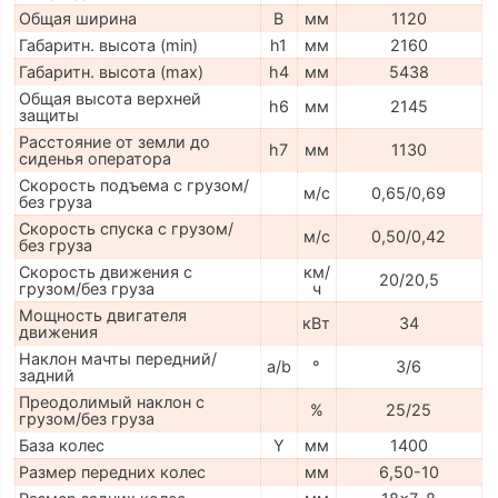
Общая ширина
B
мм
1120
Габаритн. высота (min)
h1
мм
2160
Габаритн. высота (max)
h4
мм
5438
Общая высота верхней
h6
мм
2145
защиты
Расстояние от земли до
h7
мм
1130
сиденья оператора
Скорость подъема с грузом/
м/с
0,65/0,69
без груза
Скорость спуска с грузом/
м/с
0,50/0,42
без груза
Скорость движения с
км/
20/20,5
грузом/без груза
ч
Мощность двигателя
кВт
34
движения
Наклон мачты передний/
a/b
°
3/6
задний
Преодолимый наклон с
%
25/25
грузом/без груза
База колес
Y
мм
1400
Размер передних колес
мм
6,50-10