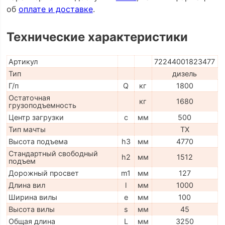
об
оплате и доставке
.
Технические характеристики
Артикул
72244001823477
Тип
дизель
Г/п
Q
кг
1800
Остаточная
кг
1680
грузоподъемность
Центр загрузки
c
мм
500
Тип мачты
TX
Высота подъема
h3
мм
4770
Стандартный свободный
h2
мм
1512
подъем
Дорожный просвет
m1
мм
127
Длина вил
l
мм
1000
Ширина вилы
e
мм
100
Высота вилы
s
мм
45
Общая длина
L
мм
3250