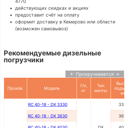
4770
действующих скидках и акциях
предоставит счёт на оплату
оформит доставку в Кемерово или области
(возможен самовывоз)
Рекомендуемые дизельные
погрузчики
← Прокручивается →
Высо
Г/п,
Тип
Произв.
Модель
подъе
кг
мачты
мм
RC 40-18 - DX 3330
333
RC 40-18 - DX 3630
363
RC 40-18 - DX 4030
DX
403