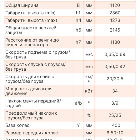
Общая ширина
B
мм
1120
Габаритн. высота (min)
h1
мм
2360
Габаритн. высота (max)
h4
мм
4273
Общая высота верхней
h6
мм
2145
защиты
Расстояние от земли до
h7
мм
1130
сиденья оператора
Скорость подъема с грузом/
м/с
0,65/0,69
без груза
Скорость спуска с грузом/
м/с
0,50/0,42
без груза
Скорость движения с
км/
20/20,5
грузом/без груза
ч
Мощность двигателя
кВт
34
движения
Наклон мачты передний/
a/b
°
3/9
задний
Преодолимый наклон с
%
25/25
грузом/без груза
База колес
Y
мм
1400
Размер передних колес
мм
6,50-10