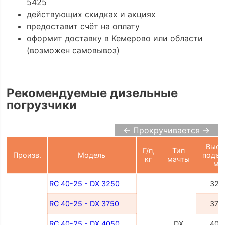
5425
действующих скидках и акциях
предоставит счёт на оплату
оформит доставку в Кемерово или области
(возможен самовывоз)
Рекомендуемые дизельные
погрузчики
← Прокручивается →
Высо
Г/п,
Тип
Произв.
Модель
подъе
кг
мачты
мм
RC 40-25 - DX 3250
325
RC 40-25 - DX 3750
375
RC 40-25 - DX 4050
DX
405