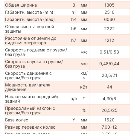
Общая ширина
B
мм
1305
Габаритн. высота (min)
h1
мм
2510
Габаритн. высота (max)
h4
мм
6060
Общая высота верхней
h6
мм
2222
защиты
Расстояние от земли до
h7
мм
1212
сиденья оператора
Скорость подъема с грузом/
м/с
0,51/0,53
без груза
Скорость спуска с грузом/
м/с
0,48/0,44
без груза
Скорость движения с
км/
20,5/21
грузом/без груза
ч
Мощность двигателя
кВт
44
движения
Наклон мачты передний/
a/b
°
4,30/6
задний
Преодолимый наклон с
%
26,5/25
грузом/без груза
База колес
Y
мм
1620
Размер передних колес
мм
7,00-12