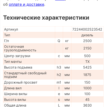
об
оплате и доставке
.
Технические характеристики
Артикул
72244002523542
Тип
дизель
Г/п
Q
кг
2500
Остаточная
кг
2150
грузоподъемность
Центр загрузки
c
мм
500
Тип мачты
TX
Высота подъема
h3
мм
5425
Стандартный свободный
h2
мм
1875
подъем
Дорожный просвет
m1
мм
150
Длина вил
l
мм
1000
Ширина вилы
e
мм
100
Высота вилы
s
мм
45
Общая длина
L
мм
3630