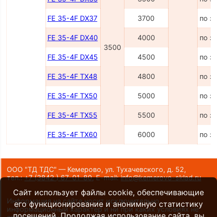
FE 35-4F DX37
3700
по з
FE 35-4F DX40
4000
по з
3500
FE 35-4F DX45
4500
по з
FE 35-4F TX48
4800
по з
FE 35-4F TX50
5000
по з
FE 35-4F TX55
5500
по з
FE 35-4F TX60
6000
по з
ООО "ТД ТДС" — Кемерово, ул. Тухачевского, д. 52,
тел.:
+7 (3842 ) 67-01-80
,
E-mail:
info@kemerovo-sklad.ru
Сайт использует файлы cookie, обеспечивающие
Информация на сайте носит исключительно
его функционирование и анонимную статистику
информационный характер и ни при каких условиях не
посещений. Продолжая использование сайта, вы