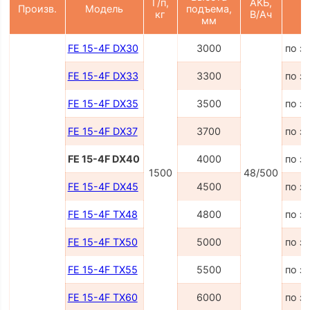
Г/п,
АКБ,
Произв.
Модель
подъема,
Ц
кг
В/Ач
мм
FE 15-4F DX30
3000
по з
FE 15-4F DX33
3300
по з
FE 15-4F DX35
3500
по з
FE 15-4F DX37
3700
по з
FE 15-4F DX40
4000
по з
1500
48/500
FE 15-4F DX45
4500
по з
FE 15-4F TX48
4800
по з
FE 15-4F TX50
5000
по з
FE 15-4F TX55
5500
по з
FE 15-4F TX60
6000
по з