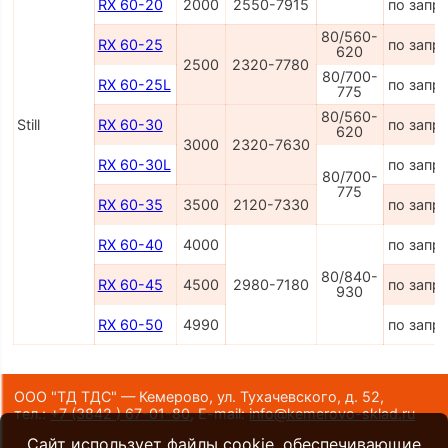
RX 60-20
2000
2550-7915
по запр
80/560-
RX 60-25
по запр
620
2500
2320-7780
80/700-
RX 60-25L
по запр
775
80/560-
Still
RX 60-30
по запр
620
3000
2320-7630
RX 60-30L
по запр
80/700-
775
RX 60-35
3500
2120-7330
по запр
RX 60-40
4000
по запр
80/840-
RX 60-45
4500
2980-7180
по запр
930
RX 60-50
4990
по запр
ООО "ТД ТДС" — Кемерово, ул. Тухачевского, д. 52,
тел.:
+7 (3842 ) 67-01-80
,
E-mail:
info@kemerovo-sklad.ru
Сайт использует файлы cookie, обеспечивающие