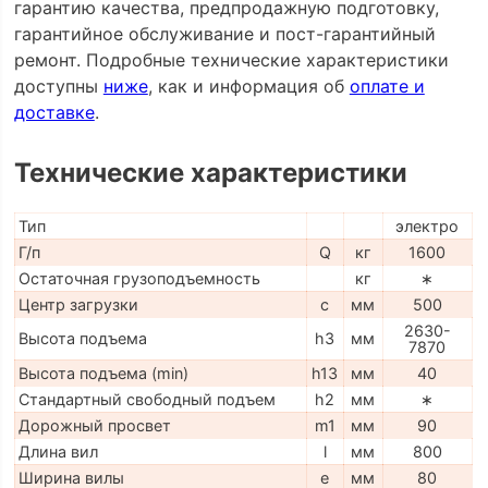
гарантию качества, предпродажную подготовку,
гарантийное обслуживание и пост-гарантийный
ремонт. Подробные технические характеристики
доступны
ниже
, как и информация об
оплате и
доставке
.
Технические характеристики
Тип
электро
Г/п
Q
кг
1600
Остаточная грузоподъемность
кг
∗
Центр загрузки
c
мм
500
2630-
Высота подъема
h3
мм
7870
Высота подъема (min)
h13
мм
40
Стандартный свободный подъем
h2
мм
∗
Дорожный просвет
m1
мм
90
Длина вил
l
мм
800
Ширина вилы
e
мм
80