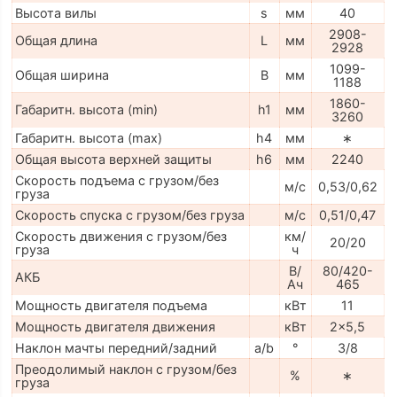
Высота вилы
s
мм
40
2908-
Общая длина
L
мм
2928
1099-
Общая ширина
B
мм
1188
1860-
Габаритн. высота (min)
h1
мм
3260
Габаритн. высота (max)
h4
мм
∗
Общая высота верхней защиты
h6
мм
2240
Скорость подъема с грузом/без
м/с
0,53/0,62
груза
Скорость спуска с грузом/без груза
м/с
0,51/0,47
Скорость движения с грузом/без
км/
20/20
груза
ч
В/
80/420-
АКБ
Ач
465
Мощность двигателя подъема
кВт
11
Мощность двигателя движения
кВт
2x5,5
Наклон мачты передний/задний
a/b
°
3/8
Преодолимый наклон с грузом/без
%
∗
груза