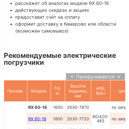
расскажет об аналогах модели RX 60-16
действующих скидках и акциях
предоставит счёт на оплату
оформит доставку в Кемерово или области
(возможен самовывоз)
Рекомендуемые электрические
погрузчики
← Прокручивается →
Высота
Г/п,
АКБ,
Произв.
Модель
подъема,
Цена
кг
В/Ач
мм
RX 60-16
1600
2630-7870
по запр
80/420-
RX 60-18
1800
2630-7720
по запр
465