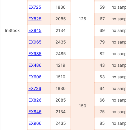
EX725
1830
59
по запро
EX825
2085
125
67
по запро
InStock
EX845
2134
69
по запро
EX965
2435
79
по запро
EX985
2485
82
по запро
EX486
1219
43
по запро
EX606
1510
53
по запро
EX726
1830
64
по запро
EX826
2085
66
по запро
150
EX846
2134
75
по запро
EX966
2435
85
по запро