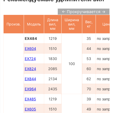
← Прокручивается →
Длина
Ширина
Вес,
Произв.
Модель
вил,
вил,
Цена
кг
мм
мм
EX484
1219
35
по запро
EX604
1510
44
по запро
EX724
1830
53
по запро
100
EX824
2085
60
по запро
EX844
2134
62
по запро
EX964
2435
70
по запро
EX485
1219
39
по запро
EX605
1510
49
по запро