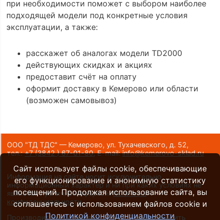
при необходимости поможет с выбором наиболее
подходящей модели под конкретные условия
эксплуатации, а также:
расскажет об аналогах модели TD2000
действующих скидках и акциях
предоставит счёт на оплату
оформит доставку в Кемерово или области
(возможен самовывоз)
ООО "ТД ТДС" — Кемерово, ул. Тухачевского, д. 52,
тел.:
+7 (3842 ) 67-01-80
,
E-mail:
info@kemerovo-sklad.ru
Сайт использует файлы cookie, обеспечивающие
Информация на сайте носит исключительно
его функционирование и анонимную статистику
информационный характер и ни при каких условиях не
посещений. Продолжая использование сайта, вы
является публичной офертой.
Политика
конфиденциальности
.
соглашаетесь с использованием файлов cookie и
Политикой конфиденциальности
Производители оставляют за собой право вносить