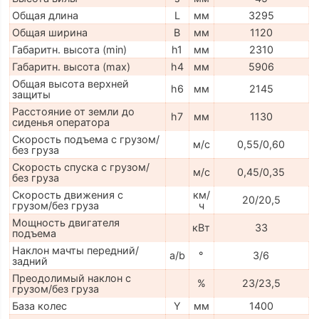
Общая длина
L
мм
3295
Общая ширина
B
мм
1120
Габаритн. высота (min)
h1
мм
2310
Габаритн. высота (max)
h4
мм
5906
Общая высота верхней
h6
мм
2145
защиты
Расстояние от земли до
h7
мм
1130
сиденья оператора
Скорость подъема с грузом/
м/с
0,55/0,60
без груза
Скорость спуска с грузом/
м/с
0,45/0,35
без груза
Скорость движения с
км/
20/20,5
грузом/без груза
ч
Мощность двигателя
кВт
33
подъема
Наклон мачты передний/
a/b
°
3/6
задний
Преодолимый наклон с
%
23/23,5
грузом/без груза
База колес
Y
мм
1400