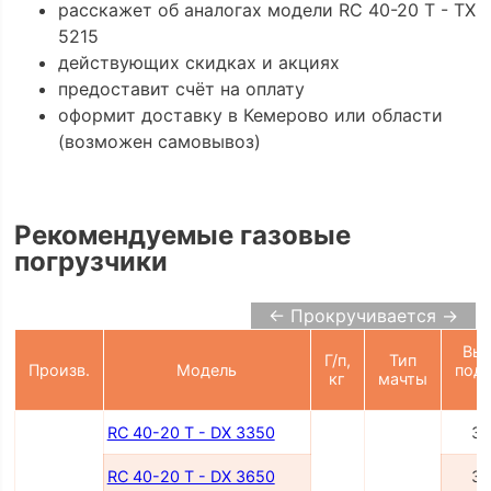
расскажет об аналогах модели RC 40-20 T - TX
5215
действующих скидках и акциях
предоставит счёт на оплату
оформит доставку в Кемерово или области
(возможен самовывоз)
Рекомендуемые газовые
погрузчики
← Прокручивается →
Выс
Г/п,
Тип
Произв.
Модель
подъ
кг
мачты
м
RC 40-20 T - DX 3350
33
RC 40-20 T - DX 3650
36