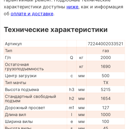
характеристики доступны
ниже
, как и информация
об
оплате и доставке
.
Технические характеристики
Артикул
72244002033521
Тип
газ
Г/п
Q
кг
2000
Остаточная
кг
1690
грузоподъемность
Центр загрузки
c
мм
500
Тип мачты
TX
Высота подъема
h3
мм
5215
Стандартный свободный
h2
мм
1654
подъем
Дорожный просвет
m1
мм
127
Длина вил
l
мм
1000
Ширина вилы
e
мм
100
Высота вилы
s
мм
45