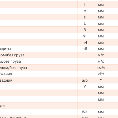
l
мм
e
мм
s
мм
L
мм
B
мм
h1
мм
h4
мм
защиты
h6
мм
ом/без груза
м/с
м/без груза
м/с
узом/без груза
км/ч
ижения
кВт
задний
a/b
°
Y
мм
мм
мм
ади
Wa
мм