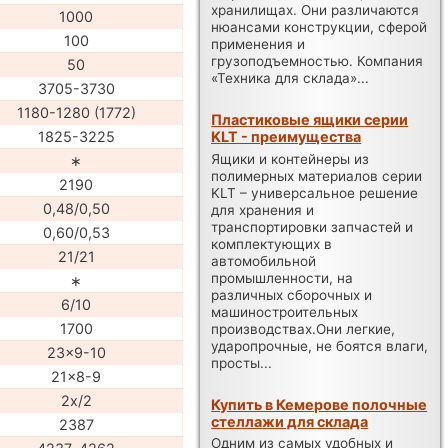
хранилищах. Они различаются
1000
нюансами конструкции, сферой
100
применения и
грузоподъемностью. Компания
50
«Техника для склада»...
3705-3730
1180-1280 (1772)
Пластиковые ящики серии
KLT - преимущества
1825-3225
Ящики и контейнеры из
∗
полимерных материалов серии
2190
KLT – универсальное решение
0,48/0,50
для хранения и
транспортировки запчастей и
0,60/0,53
комплектующих в
21/21
автомобильной
промышленности, на
∗
различных сборочных и
6/10
машиностроительных
1700
производствах.Они легкие,
ударопрочные, не боятся влаги,
23x9-10
просты...
21x8-9
2x/2
Купить в Кемерове полочные
стеллажи для склада
2387
Одним из самых удобных и