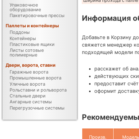
Ширина прохода с паллет
Упаковочное
оборудование
Пакетировочные прессы
Информация об
Паллеты и контейнеры
Поддоны
Добавьте в Корзину д
Контейнеры
свяжется менеджер к
Пластиковые ящики
Листы сотовые
подходящей модели по
полимерные
Двери, ворота, ставни
расскажет об ана
Гаражные ворота
действующих ски
Промышленные ворота
предоставит счёт
Уличные ворота
Рольставни и рольворота
оформит доставк
Стальные двери
Ангарные системы
Перегрузочные системы
Рекомендуемы
Произв.
Модел