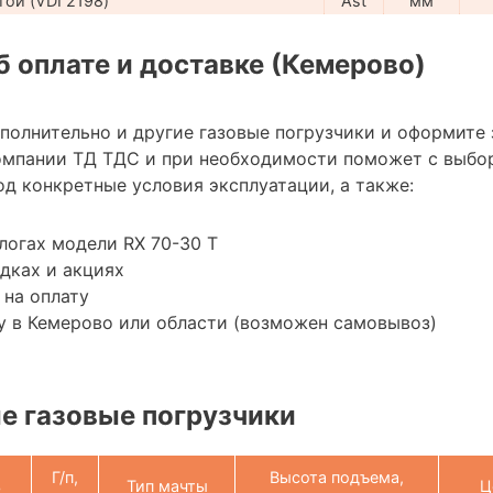
ой (VDI 2198)
Ast
мм
 оплате и доставке (Кемерово)
ополнительно и другие газовые погрузчики и оформите
омпании ТД ТДС и при необходимости поможет с выбо
д конкретные условия эксплуатации, а также:
логах модели RX 70-30 T
дках и акциях
 на оплату
у в Кемерово или области (возможен самовывоз)
е газовые погрузчики
Г/п,
Высота подъема,
ь
Тип мачты
Ц