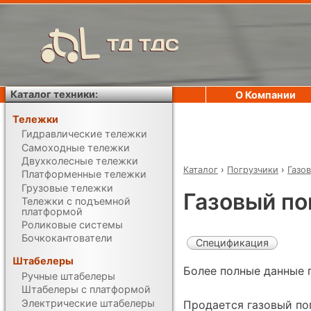
ТД ТДС
Каталог техники:
О Компании
Тележки
Гидравлические тележки
Самоходные тележки
Двухколесные тележки
Каталог
›
Погрузчики
›
Газо
Платформенные тележки
Грузовые тележки
Газовый пог
Тележки с подъемной
платформой
Роликовые системы
Бочкокантователи
Спецификация
Штабелеры
Более полные данные 
Ручные штабелеры
Штабелеры с платформой
Электрические штабелеры
Продается газовый погр