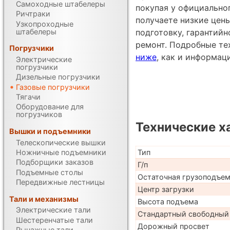
Самоходные штабелеры
покупая у официально
Ричтраки
получаете низкие цен
Узкопроходные
штабелеры
подготовку, гарантий
ремонт. Подробные те
Погрузчики
ниже
, как и информац
Электрические
погрузчики
Дизельные погрузчики
Газовые погрузчики
Тягачи
Оборудование для
погрузчиков
Технические х
Вышки и подъемники
Телескопические вышки
Ножничные подъемники
Тип
Подборщики заказов
Г/п
Подъемные столы
Остаточная грузоподъе
Передвижные лестницы
Центр загрузки
Тали и механизмы
Высота подъема
Электрические тали
Стандартный свободный
Шестеренчатые тали
Дорожный просвет
Рычажные тали