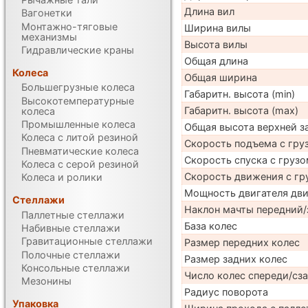
Длина вил
Вагонетки
Монтажно-тяговые
Ширина вилы
механизмы
Высота вилы
Гидравлические краны
Общая длина
Колеса
Общая ширина
Большегрузные колеса
Габаритн. высота (min)
Высокотемпературные
Габаритн. высота (max)
колеса
Промышленные колеса
Общая высота верхней 
Колеса с литой резиной
Скорость подъема с груз
Пневматические колеса
Скорость спуска с грузо
Колеса с серой резиной
Скорость движения с гр
Колеса и ролики
Мощность двигателя дв
Стеллажи
Наклон мачты передний/
Паллетные стеллажи
База колес
Набивные стеллажи
Гравитационные стеллажи
Размер передних колес
Полочные стеллажи
Размер задних колес
Консольные стеллажи
Число колес спереди/сз
Мезонины
Радиус поворота
Упаковка