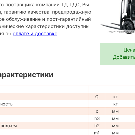
го поставщика компании ТД ТДС, Вы
ы, гарантию качества, предпродажную
ное обслуживание и пост-гарантийный
хнические характеристики доступны
ия об
оплате и доставке
.
Цена
Добавить
арактеристики
Q
кг
мность
кг
c
мм
h3
мм
 подъем
h2
мм
m1
мм