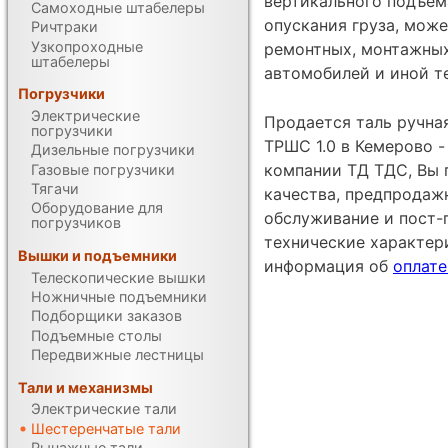
вертикального подъем
Самоходные штабелеры
опускания груза, мож
Ричтраки
Узкопроходные
ремонтных, монтажных
штабелеры
автомобилей и иной т
Погрузчики
Электрические
Продается таль ручна
погрузчики
ТРШС 1.0 в Кемерово 
Дизельные погрузчики
компании ТД ТДС, Вы 
Газовые погрузчики
Тягачи
качества, предпродаж
Оборудование для
обслуживание и пост-
погрузчиков
технические характе
Вышки и подъемники
информация об
оплате
Телескопические вышки
Ножничные подъемники
Подборщики заказов
Подъемные столы
Передвижные лестницы
Тали и механизмы
Электрические тали
Шестеренчатые тали
Рычажные тали