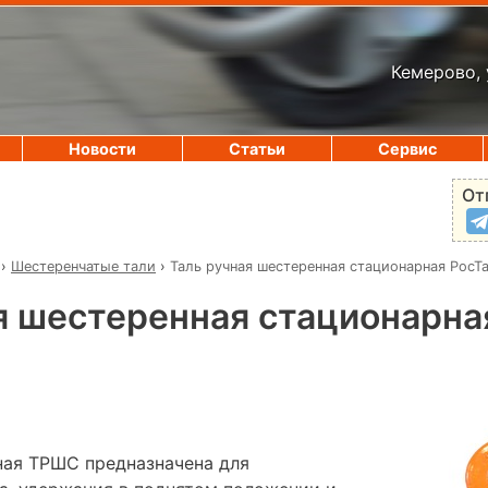
Кемерово, 
Новости
Статьи
Сервис
От
›
Шестеренчатые тали
›
Таль ручная шестеренная стационарная РосТ
я шестеренная стационарна
ная ТРШС предназначена для