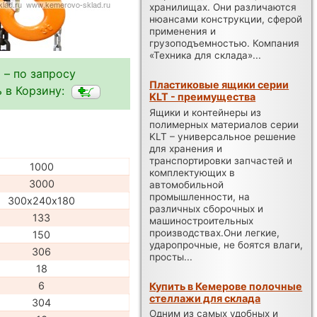
хранилищах. Они различаются
нюансами конструкции, сферой
применения и
грузоподъемностью. Компания
«Техника для склада»...
 – по запросу
Пластиковые ящики серии
 в Корзину:
KLT - преимущества
Ящики и контейнеры из
полимерных материалов серии
KLT – универсальное решение
для хранения и
транспортировки запчастей и
1000
комплектующих в
3000
автомобильной
промышленности, на
300х240х180
различных сборочных и
133
машиностроительных
производствах.Они легкие,
150
ударопрочные, не боятся влаги,
306
просты...
18
6
Купить в Кемерове полочные
стеллажи для склада
304
Одним из самых удобных и