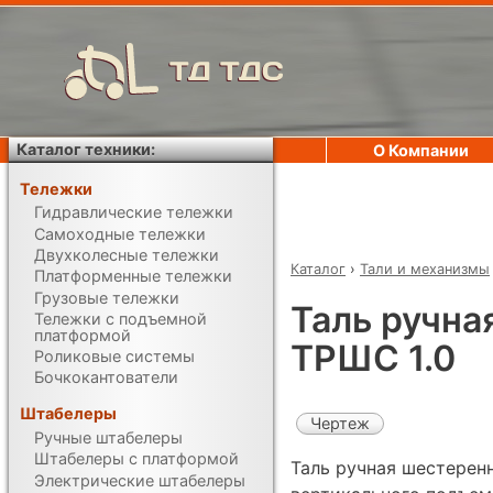
ТД ТДС
Каталог техники:
О Компании
Тележки
Гидравлические тележки
Самоходные тележки
Двухколесные тележки
Каталог
›
Тали и механизмы
Платформенные тележки
Грузовые тележки
Таль ручна
Тележки с подъемной
платформой
ТРШС 1.0
Роликовые системы
Бочкокантователи
Штабелеры
Чертеж
Ручные штабелеры
Штабелеры с платформой
Таль ручная шестерен
Электрические штабелеры