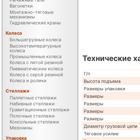
Вагонетки
Монтажно-тяговые
механизмы
Гидравлические краны
Колеса
Большегрузные колеса
Высокотемпературные
колеса
Технические х
Промышленные колеса
Колеса с литой резиной
Пневматические колеса
Г/п
Колеса с серой резиной
Колеса и ролики
Высота подъема
Размеры упаковки
Стеллажи
Размеры
Паллетные стеллажи
Размеры
Набивные стеллажи
Гравитационные стеллажи
Размеры
Полочные стеллажи
Размеры
Консольные стеллажи
Диаметр грузовой цепи
Мезонины
Тяговое усилие
Упаковка