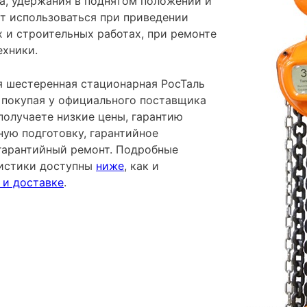
а, удержания в поднятом положении и
ет использоваться при приведении
 и строительных работах, при ремонте
ехники.
я шестеренная стационарная РосТаль
- покупая у официального поставщика
получаете низкие цены, гарантию
ную подготовку, гарантийное
гарантийный ремонт. Подробные
ристики доступны
ниже
, как и
 и доставке
.