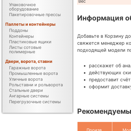
Вес
Упаковочное
оборудование
Пакетировочные прессы
Информация об
Паллеты и контейнеры
Поддоны
Добавьте в Корзину д
Контейнеры
Пластиковые ящики
свяжется менеджер к
Листы сотовые
подходящей модели по
полимерные
Двери, ворота, ставни
расскажет об ана
Гаражные ворота
действующих ски
Промышленные ворота
Уличные ворота
предоставит счёт
Рольставни и рольворота
оформит доставк
Стальные двери
Ангарные системы
Перегрузочные системы
Рекомендуемы
Произв.
Мод