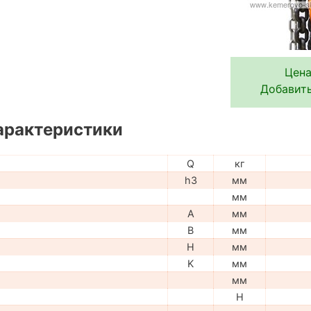
Цена
Добавить
арактеристики
Q
кг
h3
мм
мм
A
мм
B
мм
H
мм
K
мм
мм
H