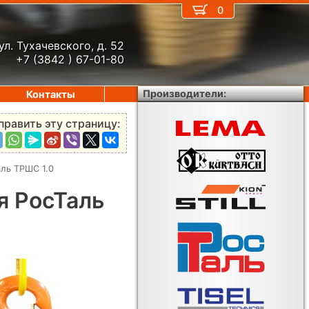
0
ул. Тухачевского, д. 52
+7 (3842 ) 67-01-80
Производители:
Контакты
править эту страницу:
аль ТРШС 1.0
я РосТаль