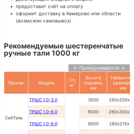
предоставит счёт на оплату
оформит доставку в Кемерово или области
(возможен самовывоз)
Рекомендуемые шестеренчатые
ручные тали 1000 кг
← Прокручивается →
Высота
Габаритны
Г/п,
Произв.
Модель
подъема,
размеры,
кг
мм
мм
ТРШС 1.0-3.0
3000
260х200х1
ТРШС 1.0-6.0
6000
280х200х2
СибТаль
ТРШС 1.0-9.0
9000
280х210х1