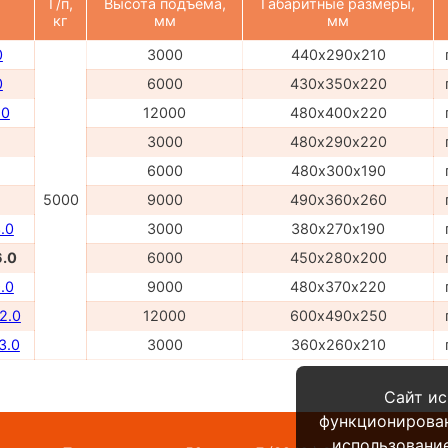
Г/п,
Высота подъема,
Габаритные размеры,
кг
мм
мм
0
3000
440х290х210
0
6000
430х350х220
.0
12000
480х400х220
3000
480х290х220
6000
480х300х190
5000
9000
490х360х260
.0
3000
380х270х190
6.0
6000
450х280х200
.0
9000
480х370х220
2.0
12000
600х490х250
3.0
3000
360х260х210
Сайт ис
функционирова
использование