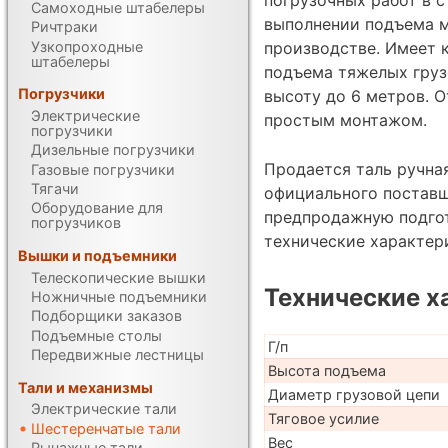
Самоходные штабелеры
выполнении подъема м
Ричтраки
Узкопроходные
производстве. Имеет 
штабелеры
подъема тяжелых груз
Погрузчики
высоту до 6 метров. 
Электрические
простым монтажом.
погрузчики
Дизельные погрузчики
Продается таль ручная
Газовые погрузчики
Тягачи
официального поставщ
Оборудование для
предпродажную подгот
погрузчиков
технические характе
Вышки и подъемники
Телескопические вышки
Технические х
Ножничные подъемники
Подборщики заказов
Подъемные столы
Г/п
Передвижные лестницы
Высота подъема
Тали и механизмы
Диаметр грузовой цепи
Электрические тали
Тяговое усилие
Шестеренчатые тали
Вес
Рычажные тали