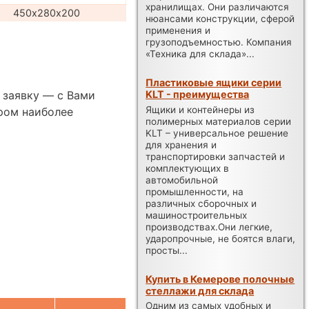
хранилищах. Они различаются
450х280х200
нюансами конструкции, сферой
применения и
грузоподъемностью. Компания
«Техника для склада»...
Пластиковые ящики серии
KLT - преимущества
 заявку — с Вами
Ящики и контейнеры из
ром наиболее
полимерных материалов серии
KLT – универсальное решение
для хранения и
транспортировки запчастей и
комплектующих в
автомобильной
промышленности, на
различных сборочных и
машиностроительных
производствах.Они легкие,
ударопрочные, не боятся влаги,
просты...
Купить в Кемерове полочные
стеллажи для склада
Одним из самых удобных и