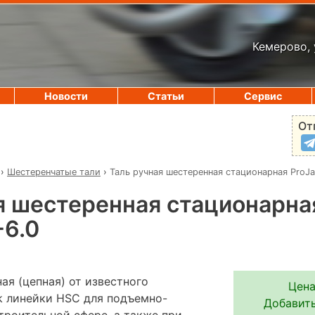
Кемерово, 
Новости
Статьи
Сервис
От
›
Шестеренчатые тали
›
Таль ручная шестеренная стационарная ProJa
я шестеренная стационарна
-6.0
ая (цепная) от известного
Цена
k линейки HSC для подъемно-
Добавить
троительной сфере, а также при