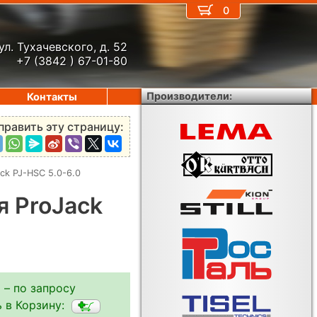
0
ул. Тухачевского, д. 52
+7 (3842 ) 67-01-80
Производители:
Контакты
править эту страницу:
ck PJ-HSC 5.0-6.0
я ProJack
 – по запросу
 в Корзину: