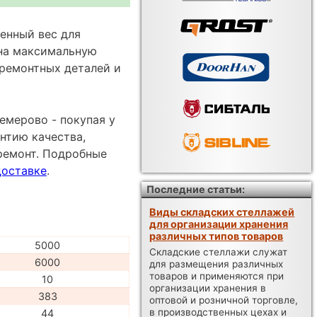
енный вес для
 на максимальную
 ремонтных деталей и
емерово - покупая у
нтию качества,
ремонт. Подробные
доставке
.
Последние статьи:
Виды складских стеллажей
для организации хранения
различных типов товаров
5000
Складские стеллажи служат
6000
для размещения различных
товаров и применяются при
10
организации хранения в
383
оптовой и розничной торговле,
в производственных цехах и
44