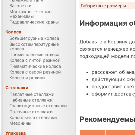
Габаритные размеры
Вагонетки
Монтажно-тяговые
механизмы
Информация об
Гидравлические краны
Колеса
Большегрузные колеса
Добавьте в Корзину д
Высокотемпературные
свяжется менеджер к
колеса
Промышленные колеса
подходящей модели по
Колеса с литой резиной
Пневматические колеса
расскажет об ана
Колеса с серой резиной
Колеса и ролики
действующих ски
предоставит счёт
Стеллажи
оформит доставк
Паллетные стеллажи
Набивные стеллажи
Гравитационные стеллажи
Полочные стеллажи
Консольные стеллажи
Рекомендуемые
Мезонины
Упаковка