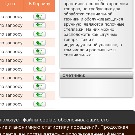
Цена
В Корзину
практичных способов хранения
товаров, не требующих для
обработки специальной
по запросу
техники и обслуживающихся
вручную, являются полочные
по запросу
стеллажи. На них можно
по запросу
расположить как штучные
товары, так и в
по запросу
индивидуальной упаковке, в
том числе и рассыпные в
по запросу
специальных...
по запросу
по запросу
Счетчики:
по запросу
по запросу
по запросу
по запросу
пользует файлы cookie, обеспечивающие его
ние и анонимную статистику посещений. Продолжая
 сайта, вы соглашаетесь с использованием файлов