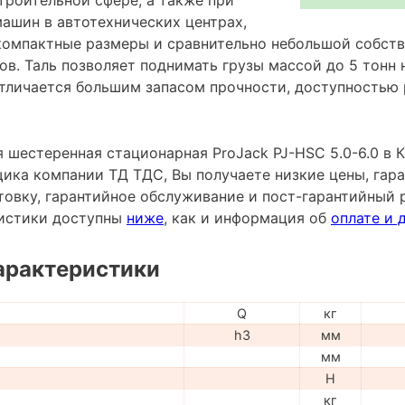
ашин в автотехнических центрах,
компактные размеры и сравнительно небольшой собств
ов. Таль позволяет поднимать грузы массой до 5 тонн
Отличается большим запасом прочности, доступностью
 шестеренная стационарная ProJack PJ-HSC 5.0-6.0 в К
ика компании ТД ТДС, Вы получаете низкие цены, гара
овку, гарантийное обслуживание и пост-гарантийный 
ристики доступны
ниже
, как и информация об
оплате и 
арактеристики
Q
кг
h3
мм
мм
H
кг