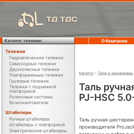
ТД ТДС
Каталог техники:
О Компании
Тележки
Гидравлические тележки
Самоходные тележки
Двухколесные тележки
Каталог
›
Тали и механизмы
Платформенные тележки
Грузовые тележки
Таль ручна
Тележки с подъемной
платформой
PJ-HSC 5.0
Роликовые системы
Бочкокантователи
Штабелеры
Ручные штабелеры
Таль ручная шестеренн
Штабелеры с платформой
производителя ProJac
Электрические штабелеры
погрузочных работ в с