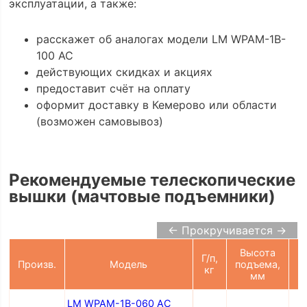
эксплуатации, а также:
расскажет об аналогах модели LM WPAM-1B-
100 AC
действующих скидках и акциях
предоставит счёт на оплату
оформит доставку в Кемерово или области
(возможен самовывоз)
Рекомендуемые телескопические
вышки (мачтовые подъемники)
← Прокручивается →
Высота
Г/п,
П
Произв.
Модель
подъема,
кг
мм
LM WPAM-1B-060 AC