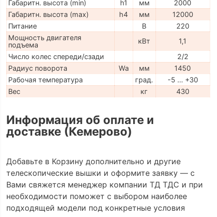
Габаритн. высота (min)
h1
мм
2000
Габаритн. высота (max)
h4
мм
12000
Питание
В
220
Мощность двигателя
кВт
1,1
подъема
Число колес спереди/сзади
2/2
Радиус поворота
Wa
мм
1450
Рабочая температура
град.
-5 … +30
Вес
кг
430
Информация об оплате и
доставке (Кемерово)
Добавьте в Корзину дополнительно и другие
телескопические вышки и оформите заявку — с
Вами свяжется менеджер компании ТД ТДС и при
необходимости поможет с выбором наиболее
подходящей модели под конкретные условия