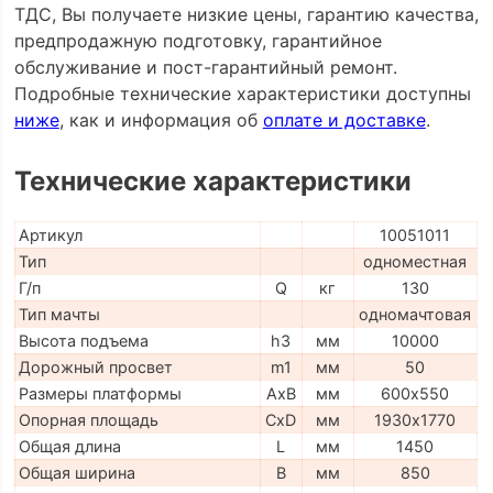
ТДС, Вы получаете низкие цены, гарантию качества,
предпродажную подготовку, гарантийное
обслуживание и пост-гарантийный ремонт.
Подробные технические характеристики доступны
ниже
, как и информация об
оплате и доставке
.
Технические характеристики
Артикул
10051011
Тип
одноместная
Г/п
Q
кг
130
Тип мачты
одномачтовая
Высота подъема
h3
мм
10000
Дорожный просвет
m1
мм
50
Размеры платформы
AxB
мм
600х550
Опорная площадь
CxD
мм
1930х1770
Общая длина
L
мм
1450
Общая ширина
B
мм
850