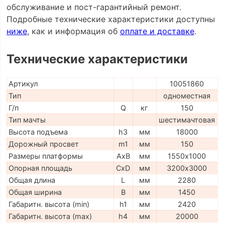
обслуживание и пост-гарантийный ремонт.
Подробные технические характеристики доступны
ниже
, как и информация об
оплате и доставке
.
Технические характеристики
Артикул
10051860
Тип
одноместная
Г/п
Q
кг
150
Тип мачты
шестимачтовая
Высота подъема
h3
мм
18000
Дорожный просвет
m1
мм
150
Размеры платформы
AxB
мм
1550х1000
Опорная площадь
CxD
мм
3200х3000
Общая длина
L
мм
2280
Общая ширина
B
мм
1450
Габаритн. высота (min)
h1
мм
2420
Габаритн. высота (max)
h4
мм
20000