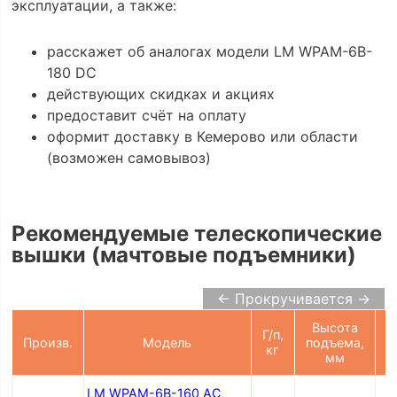
эксплуатации, а также:
расскажет об аналогах модели LM WPAM-6B-
180 DC
действующих скидках и акциях
предоставит счёт на оплату
оформит доставку в Кемерово или области
(возможен самовывоз)
Рекомендуемые телескопические
вышки (мачтовые подъемники)
← Прокручивается →
Высота
Г/п,
П
Произв.
Модель
подъема,
кг
мм
LM WPAM-6B-160 AC