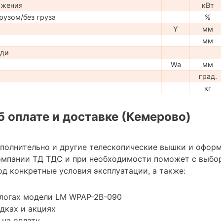
ижения
кВт
рузом/без груза
%
Y
мм
мм
ади
Wa
мм
град.
кг
 оплате и доставке (Кемерово)
ополнительно и другие телескопические вышки и оформ
омпании ТД ТДС и при необходимости поможет с выбо
д конкретные условия эксплуатации, а также:
алогах модели LM WPAP-2B-090
дках и акциях
 на оплату