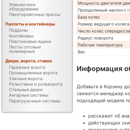
Мощность двигателя дв
Упаковочное
оборудование
Преодолимый наклон с г
Пакетировочные прессы
База колес
Размер ведущего колеса
Паллеты и контейнеры
Поддоны
Число колес спереди/сз
Контейнеры
Радиус поворота
Пластиковые ящики
Рабочая температура
Листы сотовые
полимерные
Вес
Двери, ворота, ставни
Информация об
Гаражные ворота
Промышленные ворота
Уличные ворота
Рольставни и рольворота
Добавьте в Корзину д
Стальные двери
свяжется менеджер к
Ангарные системы
подходящей модели по
Перегрузочные системы
расскажет об ан
действующих ски
предоставит счёт