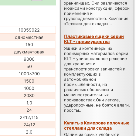
хранилищах. Они различаются
нюансами конструкции, сферой
применения и
грузоподъемностью. Компания
«Техника для склада»...
10059022
Пластиковые ящики серии
одноместная
KLT - преимущества
150
Ящики и контейнеры из
двухмачтовая
полимерных материалов серии
KLT – универсальное решение
9000
для хранения и
50
транспортировки запчастей и
1000x700
комплектующих в
автомобильной
1500
промышленности, на
1000
различных сборочных и
машиностроительных
2080
производствах.Они легкие,
1,0
ударопрочные, не боятся влаги,
24
просты...
2x12/115
Купить в Кемерове полочные
24/12
стеллажи для склада
2,0
Одним из самых удобных и