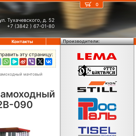
0
ул. Тухачевского, д. 52
+7 (3842 ) 67-01-80
Производители:
Контакты
править эту страницу:
самоходный мачтовый
самоходный
2B-090