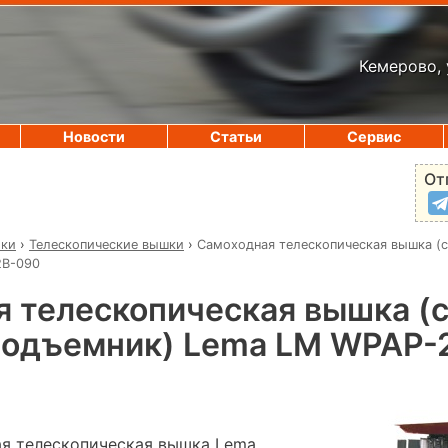
Кемерово, 
Новости
Статьи
Сервис
От
ики
›
Телескопические вышки
›
Самоходная телескопическая вышка (
2B-090
я телескопическая вышка (
подъемник) Lema LM WPAP-
я телескопическая вышка Lema,