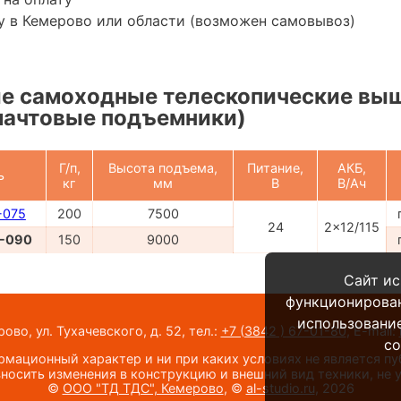
у в Кемерово или области (возможен самовывоз)
е самоходные телескопические вы
мачтовые подъемники)
Г/п,
Высота подъема,
Питание,
АКБ,
ь
кг
мм
В
В/Ач
-075
200
7500
24
2x12/115
-090
150
9000
Сайт ис
функционирова
использование
во, ул. Тухачевского, д. 52,
тел.:
+7 (3842 ) 67-01-80
,
E-mail:
co
мационный характер и ни при каких условиях не является п
носить изменения в конструкцию и внешний вид техники, не
©
ООО "ТД ТДС", Кемерово
, ©
al-studio.ru
, 2026