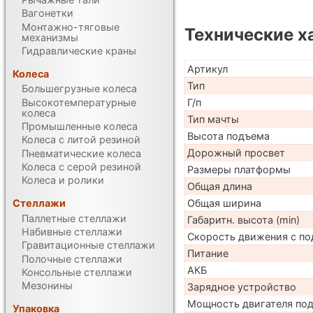
Вагонетки
Монтажно-тяговые
Технические х
механизмы
Гидравлические краны
Артикул
Колеса
Тип
Большегрузные колеса
Высокотемпературные
Г/п
колеса
Тип мачты
Промышленные колеса
Высота подъема
Колеса с литой резиной
Дорожный просвет
Пневматические колеса
Колеса с серой резиной
Размеры платформы
Колеса и ролики
Общая длина
Общая ширина
Стеллажи
Паллетные стеллажи
Габаритн. высота (min)
Набивные стеллажи
Скорость движения с по
Гравитационные стеллажи
Питание
Полочные стеллажи
АКБ
Консольные стеллажи
Мезонины
Зарядное устройство
Мощность двигателя по
Упаковка