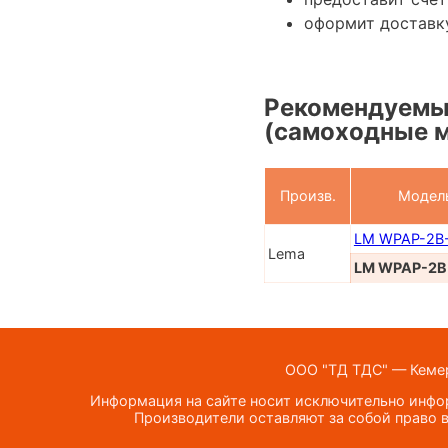
оформит доставк
Рекомендуемы
(самоходные 
Произв.
Модел
LM WPAP-2B
Lema
LM WPAP-2B
ООО "ТД ТДС" — Кемеро
Информация на сайте носит исключительно инфор
Производители оставляют за собой право в