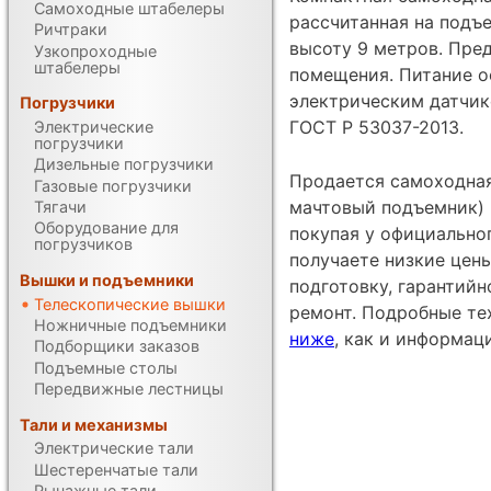
Самоходные штабелеры
рассчитанная на подъ
Ричтраки
высоту 9 метров. Пре
Узкопроходные
штабелеры
помещения. Питание о
электрическим датчик
Погрузчики
ГОСТ Р 53037-2013.
Электрические
погрузчики
Дизельные погрузчики
Продается самоходна
Газовые погрузчики
мачтовый подъемник) 
Тягачи
Оборудование для
покупая у официально
погрузчиков
получаете низкие цен
Вышки и подъемники
подготовку, гарантий
Телескопические вышки
ремонт. Подробные те
Ножничные подъемники
ниже
, как и информац
Подборщики заказов
Подъемные столы
Передвижные лестницы
Тали и механизмы
Электрические тали
Шестеренчатые тали
Рычажные тали