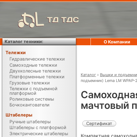
ТД ТДС
Каталог техники:
О Компании
Тележки
Гидравлические тележки
Самоходные тележки
Двухколесные тележки
Каталог
›
Вышки и подъемн
Платформенные тележки
подъемник) Lema LM WPAP-
Грузовые тележки
Тележки с подъемной
Самоходна
платформой
Роликовые системы
мачтовый 
Бочкокантователи
Штабелеры
Ручные штабелеры
Сертификат
Штабелеры с платформой
Электрические штабелеры
Компактная самоходна