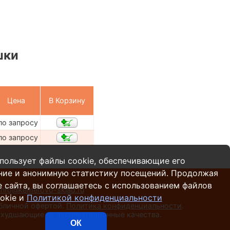
шки
Цена
В Корзину
по запросу
по запросу
пользует файлы cookie, обеспечивающие его
ние и анонимную статистику посещений. Продолжая
 сайта, вы соглашаетесь с использованием файлов
info@kemerovo-sklad.ru
okie и
Политикой конфиденциальности
убличной офертой.
Политика конфиденциальности
.
 ухудшающие ее эксплуатационные качества.
ОК