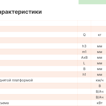
арактеристики
Q
кг
h3
мм
m1
мм
AxB
мм
L
мм
B
мм
h1
мм
днятой платформой
км/ч
В
В/Ач
В/Ач
дъема
кВт