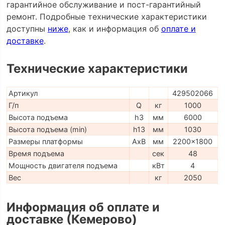
гарантийное обслуживание и пост-гарантийный
ремонт. Подробные технические характеристики
доступны
ниже
, как и информация об
оплате и
доставке
.
Технические характеристики
Артикул
429502066
Г/п
Q
кг
1000
Высота подъема
h3
мм
6000
Высота подъема (min)
h13
мм
1030
Размеры платформы
AxB
мм
2200x1800
Время подъема
сек
48
Мощность двигателя подъема
кВт
4
Вес
кг
2050
Информация об оплате и
доставке (Кемерово)