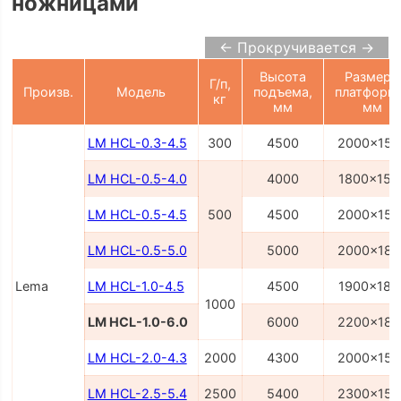
ножницами
← Прокручивается →
Высота
Размеры
Г/п,
Произв.
Модель
подъема,
платформ
кг
мм
мм
LM HCL-0.3-4.5
300
4500
2000x150
LM HCL-0.5-4.0
4000
1800x150
LM HCL-0.5-4.5
500
4500
2000x150
LM HCL-0.5-5.0
5000
2000x180
Lema
LM HCL-1.0-4.5
4500
1900x180
1000
LM HCL-1.0-6.0
6000
2200x180
LM HCL-2.0-4.3
2000
4300
2000x150
LM HCL-2.5-5.4
2500
5400
2300x150