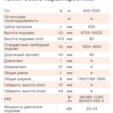
Г/п
Q
кг
500-1500
Остаточная
кг
∗
грузоподъемность
Центр загрузки
c
мм
600
Высота подъема
h3
мм
6725-14525
Высота подъема (min)
h13
мм
80
Стандартный свободный
h2
мм
1650-4650
подъем
Дорожный просвет
m1
мм
40
Длина вил
l
мм
∗
Ширина вил
b1
мм
∗
Общая длина
L
мм
∗
Общая ширина
B
мм
1160/1160-1800
Габаритн. высота (min)
h1
мм
∗
Габаритн. высота (max)
h4
мм
∗
В/
48/480-1240;
АКБ
Ач
80/420-930 ∗
Мощность двигателя
кВт
20-24
подъема