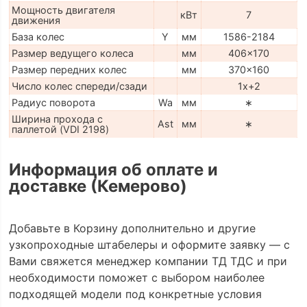
Мощность двигателя
кВт
7
движения
База колес
Y
мм
1586-2184
Размер ведущего колеса
мм
406x170
Размер передних колес
мм
370x160
Число колес спереди/сзади
1x+2
Радиус поворота
Wa
мм
∗
Ширина прохода с
Ast
мм
∗
паллетой (VDI 2198)
Информация об оплате и
доставке (Кемерово)
Добавьте в Корзину дополнительно и другие
узкопроходные штабелеры и оформите заявку — с
Вами свяжется менеджер компании ТД ТДС и при
необходимости поможет с выбором наиболее
подходящей модели под конкретные условия