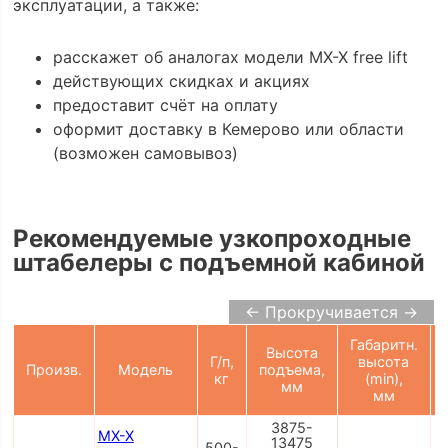
эксплуатации, а также:
расскажет об аналогах модели MX-X free lift
действующих скидках и акциях
предоставит счёт на оплату
оформит доставку в Кемерово или области
(возможен самовывоз)
Рекомендуемые узкопроходные
штабелеры с подъемной кабиной
← Прокручивается →
Габаритн.
Высота
Г/п,
высота
Произв.
Модель
подъема,
кг
(min),
мм
мм
3875-
MX-X
13475
500-