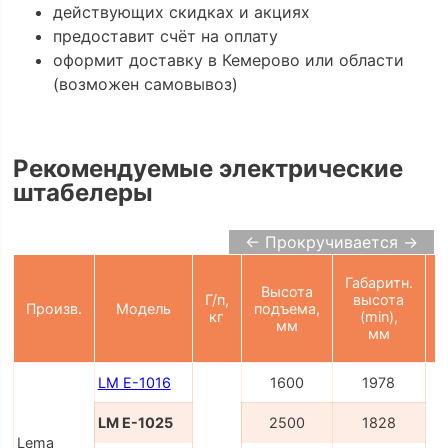
действующих скидках и акциях
предоставит счёт на оплату
оформит доставку в Кемерово или области
(возможен самовывоз)
Рекомендуемые электрические
штабелеры
← Прокручивается →
Габаритн.
Высота
Ш
Г/п,
высота
Произв.
Модель
подъема,
кг
(min),
мм
мм
LM E-1016
1600
1978
LM E-1025
2500
1828
Lema