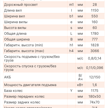
Дорожный просвет
m1
мм
28
Длина вил
l
мм
1150
Ширина вил
b1
мм
550
Ширина вилы
e
мм
160
Высота вилы
s
мм
60
Общая длина
L
мм
1780
Общая ширина
B
мм
777
Габаритн. высота (min)
h1
мм
1828
Габаритн. высота (max)
h4
мм
3066
Скорость подъема с грузом/без
м/с
0,8/0,14
груза
Скорость спуска с грузом/без
м/с
0,11/0,096
груза
В/
АКБ
12/150
Ач
Мощность двигателя подъема
кВт
1,6
База колес
Y
мм
1175
Размер передних колес
мм
180х50
Размер задних колес
мм
74х70
Число колес спереди/сзади
2/4