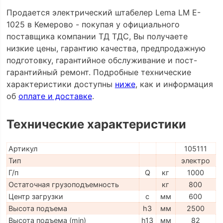
Продается электрический штабелер Lema LM E-
1025 в Кемерово - покупая у официального
поставщика компании ТД ТДС, Вы получаете
низкие цены, гарантию качества, предпродажную
подготовку, гарантийное обслуживание и пост-
гарантийный ремонт. Подробные технические
характеристики доступны
ниже
, как и информация
об
оплате и доставке
.
Технические характеристики
Артикул
105111
Тип
электро
Г/п
Q
кг
1000
Остаточная грузоподъемность
кг
800
Центр загрузки
c
мм
600
Высота подъема
h3
мм
2500
Высота подъема (min)
h13
мм
82