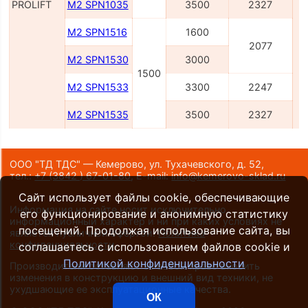
PROLIFT
M2 SPN1035
3500
2327
M2 SPN1516
1600
2077
M2 SPN1530
3000
1500
M2 SPN1533
3300
2247
M2 SPN1535
3500
2327
ООО "ТД ТДС" — Кемерово, ул. Тухачевского, д. 52,
тел.:
+7 (3842 ) 67-01-80
,
E-mail:
info@kemerovo-sklad.ru
Сайт использует файлы cookie, обеспечивающие
Информация на сайте носит исключительно
его функционирование и анонимную статистику
информационный характер и ни при каких условиях не
посещений. Продолжая использование сайта, вы
является публичной офертой.
Политика
конфиденциальности
.
соглашаетесь с использованием файлов cookie и
Политикой конфиденциальности
Производители оставляют за собой право вносить
изменения в конструкцию и внешний вид техники, не
ухудшающие ее эксплуатационные качества.
ОК