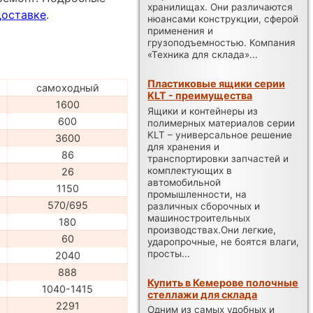
хранилищах. Они различаются
доставке
.
нюансами конструкции, сферой
применения и
грузоподъемностью. Компания
«Техника для склада»...
Пластиковые ящики серии
самоходный
KLT - преимущества
1600
Ящики и контейнеры из
600
полимерных материалов серии
KLT – универсальное решение
3600
для хранения и
86
транспортировки запчастей и
комплектующих в
26
автомобильной
1150
промышленности, на
570/695
различных сборочных и
машиностроительных
180
производствах.Они легкие,
60
ударопрочные, не боятся влаги,
просты...
2040
888
Купить в Кемерове полочные
1040-1415
стеллажи для склада
2291
Одним из самых удобных и