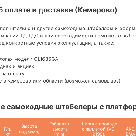
 оплате и доставке (Кемерово)
ополнительно и другие самоходные штабелеры и оформ
омпании ТД ТДС и при необходимости поможет с выбо
д конкретные условия эксплуатации, а также:
алогах модели CL1636GA
дках и акциях
 на оплату
у в Кемерово или области (возможен самовывоз)
е самоходные штабелеры с платфо
Габаритн.
Ширина прохода
Высота
Г/п,
высота
с паллетой (VDI
АКБ,
подъема,
кг
(min),
2198),
В/Ач