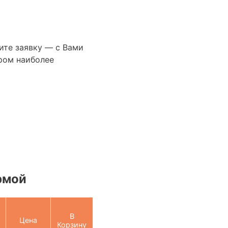
ите заявку — с Вами
ром наиболее
рмой
В
Цена
Корзину