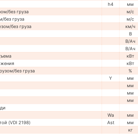
h4
мм
ом/без груза
м/с
м/без груза
м/с
узом/без груза
км/ч
В
В/Ач
В/Ач
дъема
кВт
ижения
кВт
рузом/без груза
%
Y
мм
мм
мм
мм
ади
Wa
мм
ой (VDI 2198)
Ast
мм
кг