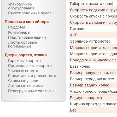
Габаритн. высота (max)
Упаковочное
оборудование
Скорость подъема с груз
Пакетировочные прессы
Скорость спуска с грузо
Паллеты и контейнеры
Скорость движения с гр
Поддоны
Питание
Контейнеры
АКБ
Пластиковые ящики
Зарядное устройство
Листы сотовые
полимерные
Мощность двигателя по
Мощность двигателя дв
Двери, ворота, ставни
Преодолимый наклон с г
Гаражные ворота
Промышленные ворота
База колес
Уличные ворота
Размер ведущего колеса
Рольставни и рольворота
Размер передних колес
Стальные двери
Размер задних колес
Ангарные системы
Перегрузочные системы
Число колес спереди/сз
Радиус поворота
Ширина прохода с паллет
Вес