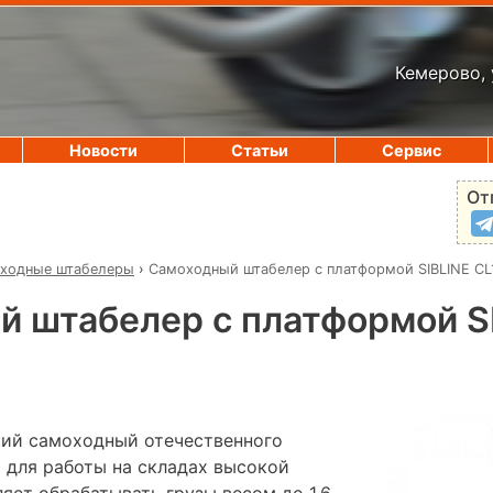
Кемерово, 
Новости
Статьи
Сервис
От
ходные штабелеры
›
Самоходный штабелер с платформой SIBLINE C
 штабелер с платформой S
ий самоходный отечественного
E для работы на складах высокой
яет обрабатывать грузы весом до 1,6