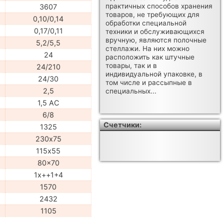
практичных способов хранения
3607
товаров, не требующих для
0,10/0,14
обработки специальной
0,17/0,11
техники и обслуживающихся
вручную, являются полочные
5,2/5,5
стеллажи. На них можно
24
расположить как штучные
товары, так и в
24/210
индивидуальной упаковке, в
24/30
том числе и рассыпные в
2,5
специальных...
1,5 AC
6/8
Счетчики:
1325
230х75
115х55
80x70
1x++1+4
1570
2432
1105