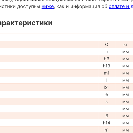
ристики доступны
ниже
, как и информация об
оплате и 
арактеристики
Q
кг
c
мм
h3
мм
h13
мм
m1
мм
l
мм
b1
мм
e
мм
s
мм
L
мм
B
мм
h14
мм
h1
мм