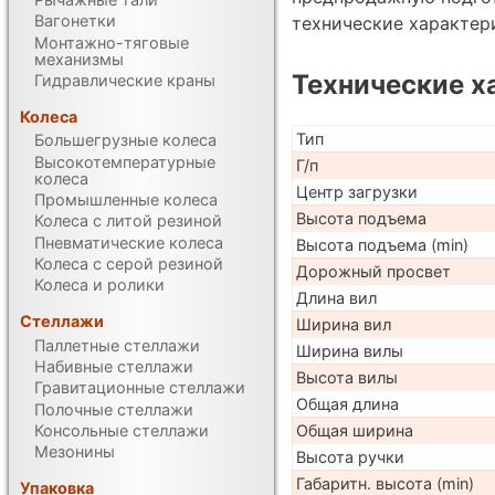
Вагонетки
технические характе
Монтажно-тяговые
механизмы
Технические х
Гидравлические краны
Колеса
Тип
Большегрузные колеса
Высокотемпературные
Г/п
колеса
Центр загрузки
Промышленные колеса
Высота подъема
Колеса с литой резиной
Пневматические колеса
Высота подъема (min)
Колеса с серой резиной
Дорожный просвет
Колеса и ролики
Длина вил
Стеллажи
Ширина вил
Паллетные стеллажи
Ширина вилы
Набивные стеллажи
Высота вилы
Гравитационные стеллажи
Общая длина
Полочные стеллажи
Консольные стеллажи
Общая ширина
Мезонины
Высота ручки
Габаритн. высота (min)
Упаковка