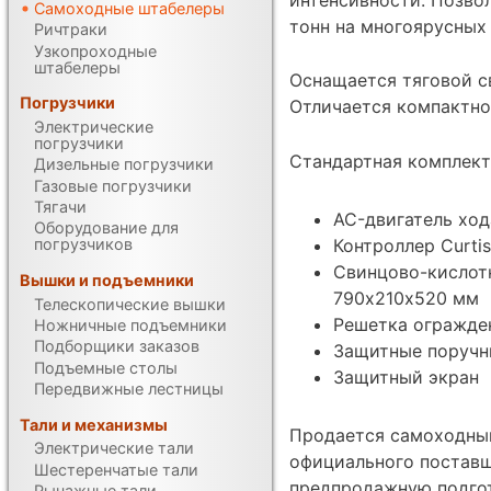
Самоходные штабелеры
тонн на многоярусных 
Ричтраки
Узкопроходные
штабелеры
Оснащается тяговой с
Погрузчики
Отличается компактно
Электрические
погрузчики
Стандартная комплект
Дизельные погрузчики
Газовые погрузчики
Тягачи
AC-двигатель ход
Оборудование для
Контроллер Curtis
погрузчиков
Свинцово-кислот
Вышки и подъемники
790х210х520 мм
Телескопические вышки
Решетка огражде
Ножничные подъемники
Подборщики заказов
Защитные поручн
Подъемные столы
Защитный экран
Передвижные лестницы
Тали и механизмы
Продается самоходный
Электрические тали
официального поставщ
Шестеренчатые тали
предпродажную подгот
Рычажные тали