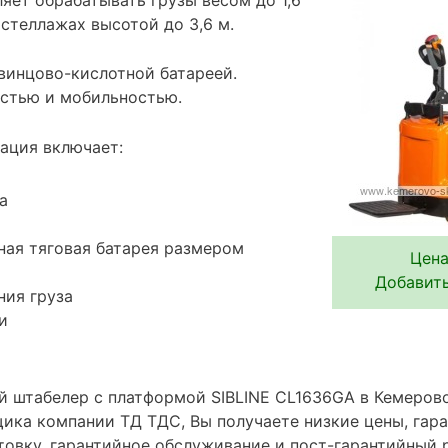
стеллажах высотой до 3,6 м.
винцово-кислотной батареей.
стью и мобильностью.
ация включает:
а
ная тяговая батарея размером
Цена
Добавить
ния груза
и
 штабелер с платформой SIBLINE CL1636GA в Кемерово
ика компании ТД ТДС, Вы получаете низкие цены, гара
овку, гарантийное обслуживание и пост-гарантийный 