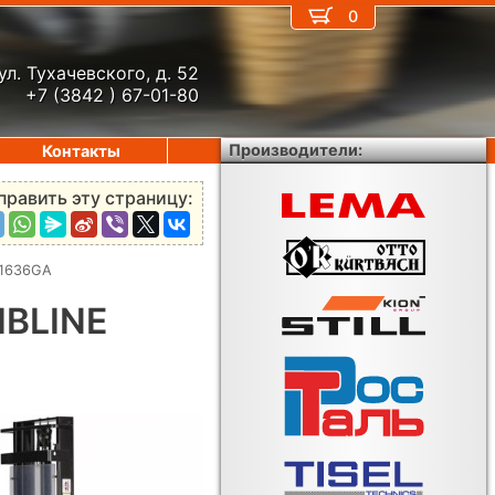
0
ул. Тухачевского, д. 52
+7 (3842 ) 67-01-80
Производители:
Контакты
править эту страницу:
L1636GA
IBLINE