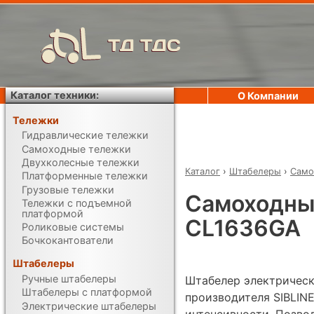
ТД ТДС
Каталог техники:
О Компании
Тележки
Гидравлические тележки
Самоходные тележки
Двухколесные тележки
Каталог
›
Штабелеры
›
Само
Платформенные тележки
Грузовые тележки
Самоходный
Тележки с подъемной
платформой
CL1636GA
Роликовые системы
Бочкокантователи
Штабелеры
Ручные штабелеры
Штабелер электрическ
Штабелеры с платформой
производителя SIBLIN
Электрические штабелеры
интенсивности. Позвол