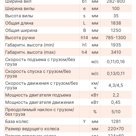
Ширина вил
b1
мм
282-800
Ширина вилы
e
мм
100
Высота вилы
s
мм
35
Общая длина
L
мм
1838
Общая ширина
B
мм
1250
Высота ручки
h14
мм
785-1300
Габаритн. высота (min)
h1
мм
1935
Габаритн. высота (max)
h4
мм
3410
Скорость подъема с грузом/без
м/с
0,11/0,16
груза
Скорость спуска с грузом/без
м/с
0,13/0,11
груза
Скорость движения с грузом/без
км/
4,3/4,5
груза
ч
Мощность двигателя подъема
кВт
2,2
Мощность двигателя движения
кВт
0,45
Преодолимый наклон с грузом/
%
5/10
без груза
База колес
Y
мм
1281
Размер ведущего колеса
мм
220x70
Размер передних колес
мм
124x60