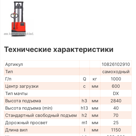
Технические характеристики
Артикул
10826102910
Тип
самоходный
Г/п
Q
кг
1000
Центр загрузки
c
мм
600
Тип мачты
DX
Высота подъема
h3
мм
2840
Высота подъема (min)
h13
мм
40
Стандартный свободный подъем
h2
мм
70
Дорожный просвет
m1
мм
25
Длина вил
l
мм
1150