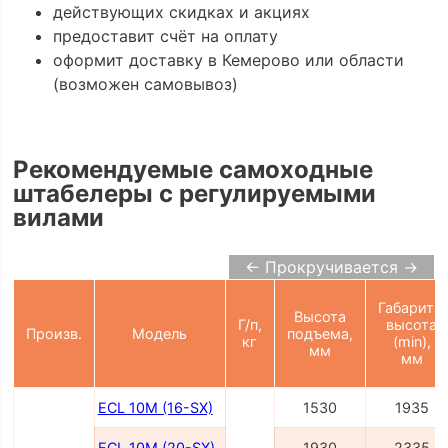
действующих скидках и акциях
предоставит счёт на оплату
оформит доставку в Кемерово или области
(возможен самовывоз)
Рекомендуемые самоходные
штабелеры с регулируемыми
вилами
← Прокручивается →
Габаритн.
Высота
Г/п,
высота
Произв.
Модель
подъема,
кг
(min),
мм
мм
ECL 10M (16-SX)
1530
1935
ECL 10M (20-SX)
1930
2335