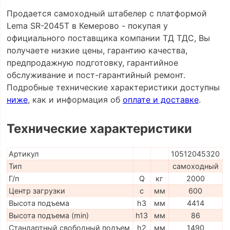
Продается самоходный штабелер с платформой
Lema SR-2045T в Кемерово - покупая у
официального поставщика компании ТД ТДС, Вы
получаете низкие цены, гарантию качества,
предпродажную подготовку, гарантийное
обслуживание и пост-гарантийный ремонт.
Подробные технические характеристики доступны
ниже
, как и информация об
оплате и доставке
.
Технические характеристики
Артикул
10512045320
Тип
самоходный
Г/п
Q
кг
2000
Центр загрузки
c
мм
600
Высота подъема
h3
мм
4414
Высота подъема (min)
h13
мм
86
Стандартный свободный подъем
h2
мм
1490