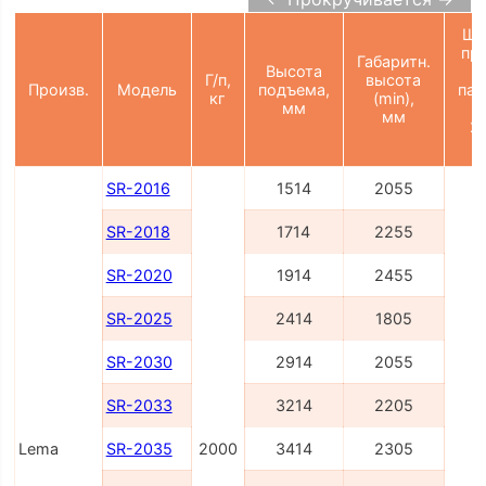
Ши
пр
Габаритн.
Высота
Г/п,
высота
Произв.
Модель
подъема,
пал
кг
(min),
мм
(
мм
21
SR-2016
1514
2055
SR-2018
1714
2255
SR-2020
1914
2455
SR-2025
2414
1805
SR-2030
2914
2055
SR-2033
3214
2205
Lema
SR-2035
2000
3414
2305
2