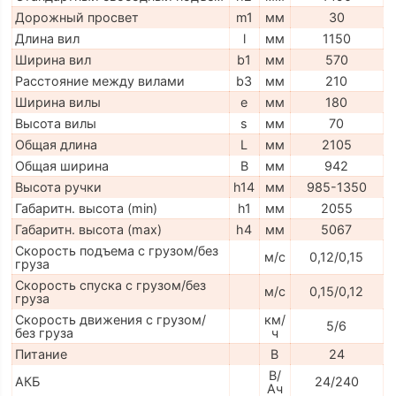
Дорожный просвет
m1
мм
30
Длина вил
l
мм
1150
Ширина вил
b1
мм
570
Расстояние между вилами
b3
мм
210
Ширина вилы
e
мм
180
Высота вилы
s
мм
70
Общая длина
L
мм
2105
Общая ширина
B
мм
942
Высота ручки
h14
мм
985-1350
Габаритн. высота (min)
h1
мм
2055
Габаритн. высота (max)
h4
мм
5067
Скорость подъема с грузом/без
м/с
0,12/0,15
груза
Скорость спуска с грузом/без
м/с
0,15/0,12
груза
Скорость движения с грузом/
км/
5/6
без груза
ч
Питание
В
24
В/
АКБ
24/240
Ач