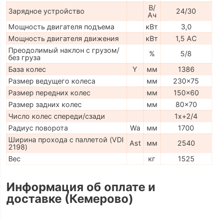
В/
Зарядное устройство
24/30
Ач
Мощность двигателя подъема
кВт
3,0
Мощность двигателя движения
кВт
1,5 AC
Преодолимый наклон с грузом/
%
5/8
без груза
База колес
Y
мм
1386
Размер ведущего колеса
мм
230x75
Размер передних колес
мм
150x60
Размер задних колес
мм
80x70
Число колес спереди/сзади
1x+2/4
Радиус поворота
Wa
мм
1700
Ширина прохода с паллетой (VDI
Ast
мм
2540
2198)
Вес
кг
1525
Информация об оплате и
доставке (Кемерово)