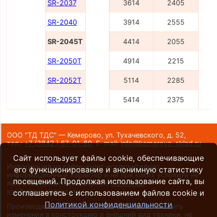
SR-2037
3614
2405
SR-2040
3914
2555
SR-2045T
4414
2055
SR-2050T
4914
2215
SR-2052T
5114
2285
SR-2055T
5414
2375
ООО "ТД ТДС" — Кемерово, ул. Тухачевского, д. 52,
тел.:
+7 (3842 ) 67-01-80
,
E-mail:
info@kemerovo-sklad.ru
Сайт использует файлы cookie, обеспечивающие
Информация на сайте носит исключительно
его функционирование и анонимную статистику
информационный характер и ни при каких условиях не
посещений. Продолжая использование сайта, вы
является публичной офертой.
Политика
конфиденциальности
.
соглашаетесь с использованием файлов cookie и
Политикой конфиденциальности
Производители оставляют за собой право вносить
изменения в конструкцию и внешний вид техники, не