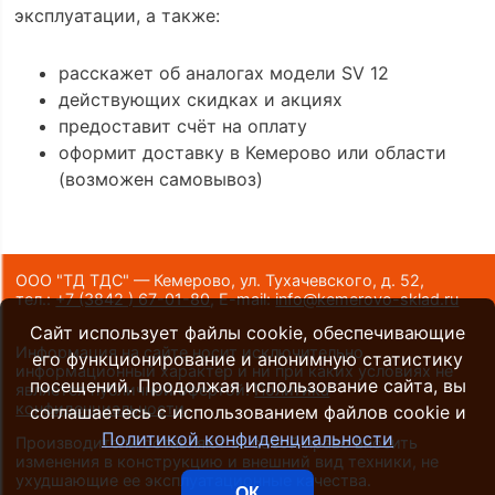
эксплуатации, а также:
расскажет об аналогах модели SV 12
действующих скидках и акциях
предоставит счёт на оплату
оформит доставку в Кемерово или области
(возможен самовывоз)
ООО "ТД ТДС" — Кемерово, ул. Тухачевского, д. 52,
тел.:
+7 (3842 ) 67-01-80
,
E-mail:
info@kemerovo-sklad.ru
Сайт использует файлы cookie, обеспечивающие
Информация на сайте носит исключительно
его функционирование и анонимную статистику
информационный характер и ни при каких условиях не
посещений. Продолжая использование сайта, вы
является публичной офертой.
Политика
конфиденциальности
.
соглашаетесь с использованием файлов cookie и
Политикой конфиденциальности
Производители оставляют за собой право вносить
изменения в конструкцию и внешний вид техники, не
ухудшающие ее эксплуатационные качества.
ОК