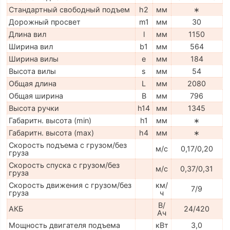
Стандартный свободный подъем
h2
мм
∗
Дорожный просвет
m1
мм
30
Длина вил
l
мм
1150
Ширина вил
b1
мм
564
Ширина вилы
e
мм
184
Высота вилы
s
мм
54
Общая длина
L
мм
2080
Общая ширина
B
мм
796
Высота ручки
h14
мм
1345
Габаритн. высота (min)
h1
мм
∗
Габаритн. высота (max)
h4
мм
∗
Скорость подъема с грузом/без
м/с
0,17/0,20
груза
Скорость спуска с грузом/без
м/с
0,37/0,31
груза
Скорость движения с грузом/без
км/
7/9
груза
ч
В/
АКБ
24/420
Ач
Мощность двигателя подъема
кВт
3,0