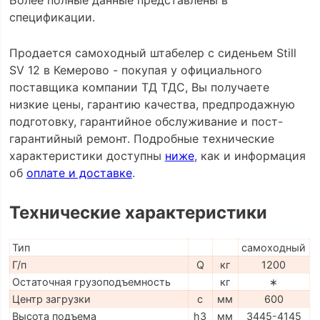
Более полные данные представлены в
спецификации.
Продается самоходный штабелер с сиденьем Still
SV 12 в Кемерово - покупая у официального
поставщика компании ТД ТДС, Вы получаете
низкие цены, гарантию качества, предпродажную
подготовку, гарантийное обслуживание и пост-
гарантийный ремонт. Подробные технические
характеристики доступны
ниже
, как и информация
об
оплате и доставке
.
Технические характеристики
Тип
самоходный
Г/п
Q
кг
1200
Остаточная грузоподъемность
кг
∗
Центр загрузки
c
мм
600
Высота подъема
h3
мм
3445-4145