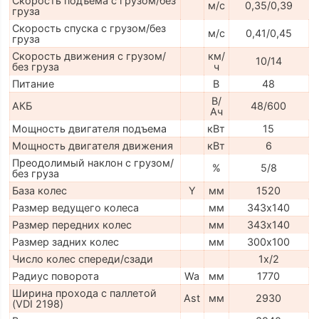
Скорость подъема с грузом/без
м/с
0,35/0,39
груза
Скорость спуска с грузом/без
м/с
0,41/0,45
груза
Скорость движения с грузом/
км/
10/14
без груза
ч
Питание
В
48
В/
АКБ
48/600
Ач
Мощность двигателя подъема
кВт
15
Мощность двигателя движения
кВт
6
Преодолимый наклон с грузом/
%
5/8
без груза
База колес
Y
мм
1520
Размер ведущего колеса
мм
343х140
Размер передних колес
мм
343х140
Размер задних колес
мм
300х100
Число колес спереди/сзади
1х/2
Радиус поворота
Wa
мм
1770
Ширина прохода с паллетой
Ast
мм
2930
(VDI 2198)