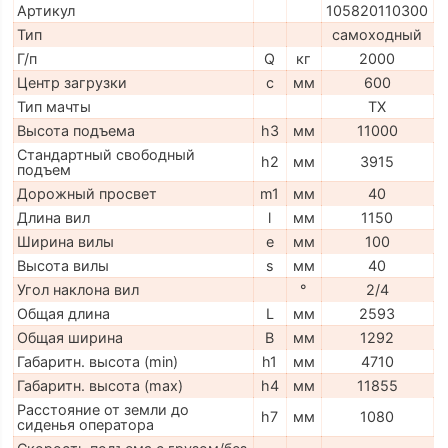
Артикул
105820110300
Тип
самоходный
Г/п
Q
кг
2000
Центр загрузки
c
мм
600
Тип мачты
TX
Высота подъема
h3
мм
11000
Стандартный свободный
h2
мм
3915
подъем
Дорожный просвет
m1
мм
40
Длина вил
l
мм
1150
Ширина вилы
e
мм
100
Высота вилы
s
мм
40
Угол наклона вил
°
2/4
Общая длина
L
мм
2593
Общая ширина
B
мм
1292
Габаритн. высота (min)
h1
мм
4710
Габаритн. высота (max)
h4
мм
11855
Расстояние от земли до
h7
мм
1080
сиденья оператора