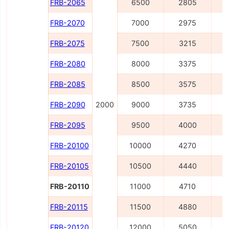
FRB-2065
6500
2805
FRB-2070
7000
2975
FRB-2075
7500
3215
FRB-2080
8000
3375
FRB-2085
8500
3575
FRB-2090
2000
9000
3735
FRB-2095
9500
4000
1
FRB-20100
10000
4270
1
FRB-20105
10500
4440
1
FRB-20110
11000
4710
1
FRB-20115
11500
4880
1
FRB-20120
12000
5050
1