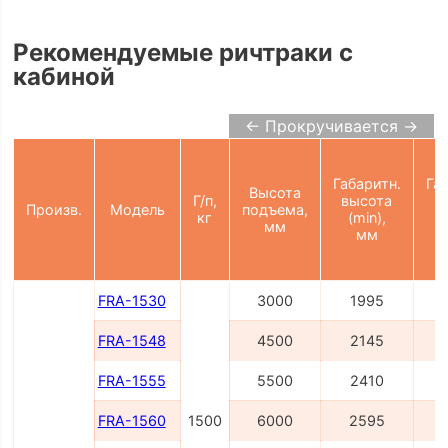
Рекомендуемые ричтраки с
кабиной
← Прокручивается →
Габаритн.
Га
Высота
Г/п,
высота
в
Произв.
Модель
подъема,
кг
(min),
(
мм
мм
FRA-1530
3000
1995
FRA-1548
4500
2145
FRA-1555
5500
2410
FRA-1560
1500
6000
2595