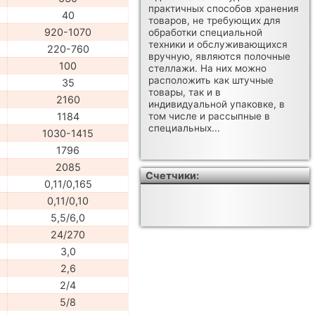
практичных способов хранения
40
товаров, не требующих для
920-1070
обработки специальной
техники и обслуживающихся
220-760
вручную, являются полочные
100
стеллажи. На них можно
расположить как штучные
35
товары, так и в
2160
индивидуальной упаковке, в
1184
том числе и рассыпные в
специальных...
1030-1415
1796
2085
Счетчики:
0,11/0,165
0,11/0,10
5,5/6,0
24/270
3,0
2,6
2/4
5/8