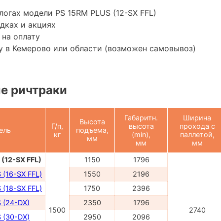
логах модели PS 15RM PLUS (12-SX FFL)
дках и акциях
 на оплату
у в Кемерово или области (возможен самовывоз)
е ричтраки
Габаритн.
Ширина
Высота
Г/п,
высота
прохода с
ель
подъема,
кг
(min),
паллетой,
мм
мм
мм
(12-SX FFL)
1150
1796
 (16-SX FFL)
1550
2196
 (18-SX FFL)
1750
2396
 (24-DX)
2350
1796
1500
2740
 (30-DX)
2950
2096