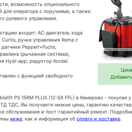
сти, возможность опционального
 для оператора с поручнями, а также
го рулевого управления.
ктацию входит: АС-двигатель хода
 Curtis, ручка управления Rema с
датчики Pepperl+Fuchs,
равлика (рычажная система),
я Hydr-app, редуктор Kordel.
Цена
тавлен с функцией свободного
Добавить
lelift PS 15RM PLUS (12-SX FFL) в Кемерово - покупая 
ТД ТДС, Вы получаете низкие цены, гарантию качеств
ное обслуживание и пост-гарантийный ремонт. Подробн
упны
ниже
, как и информация об
оплате и доставке
.