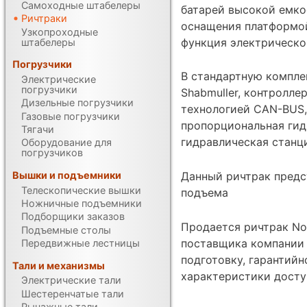
Самоходные штабелеры
батарей высокой емко
Ричтраки
оснащения платформой
Узкопроходные
функция электрическо
штабелеры
Погрузчики
В cтандартную компле
Электрические
погрузчики
Shabmuller, контроллер
Дизельные погрузчики
технологией CAN-BUS, 
Газовые погрузчики
пропорциональная гид
Тягачи
гидравлическая станци
Оборудование для
погрузчиков
Данный ричтрак предс
Вышки и подъемники
Телескопические вышки
подъема
Ножничные подъемники
Подборщики заказов
Продается ричтрак Nob
Подъемные столы
поставщика компании 
Передвижные лестницы
подготовку, гарантий
Тали и механизмы
характеристики дост
Электрические тали
Шестеренчатые тали
Рычажные тали