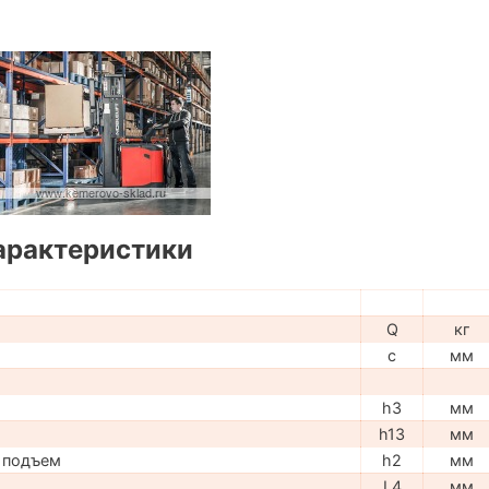
арактеристики
Q
кг
c
мм
h3
мм
h13
мм
 подъем
h2
мм
L4
мм