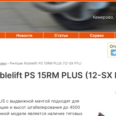
Кемерово, 
Новости
Статьи
Сервис
От
раки
›
Ричтрак Noblelift PS 15RM PLUS (12-SX FFL)
lelift PS 15RM PLUS (12-SX 
US с выдвижной мачтой подходят для
ации и высот штабелирования до 4500
нной модели является наличие тяговых