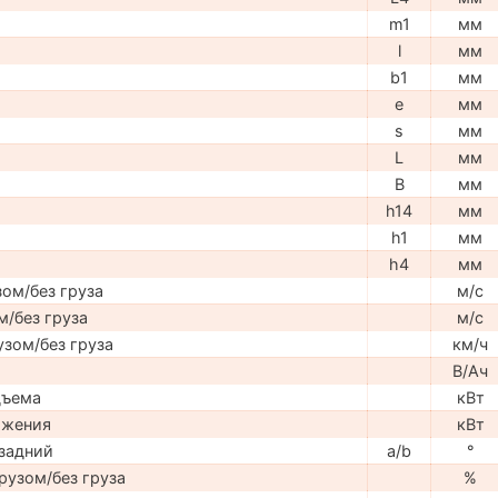
m1
мм
l
мм
b1
мм
e
мм
s
мм
L
мм
B
мм
h14
мм
h1
мм
h4
мм
ом/без груза
м/с
м/без груза
м/с
узом/без груза
км/ч
В/Ач
дъема
кВт
ижения
кВт
задний
a/b
°
рузом/без груза
%