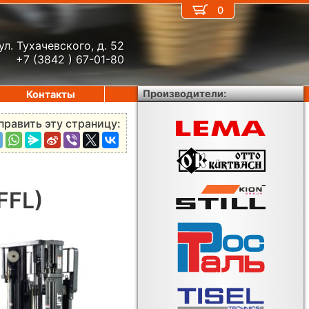
0
ул. Тухачевского, д. 52
+7 (3842 ) 67-01-80
Производители:
Контакты
править эту страницу:
FFL)