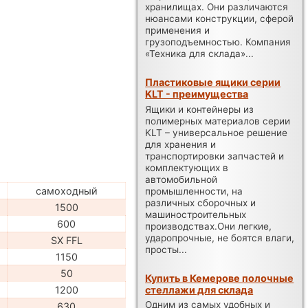
хранилищах. Они различаются
нюансами конструкции, сферой
применения и
грузоподъемностью. Компания
«Техника для склада»...
Пластиковые ящики серии
KLT - преимущества
Ящики и контейнеры из
полимерных материалов серии
KLT – универсальное решение
для хранения и
транспортировки запчастей и
комплектующих в
автомобильной
самоходный
промышленности, на
различных сборочных и
1500
машиностроительных
600
производствах.Они легкие,
ударопрочные, не боятся влаги,
SX FFL
просты...
1150
50
Купить в Кемерове полочные
стеллажи для склада
1200
Одним из самых удобных и
630