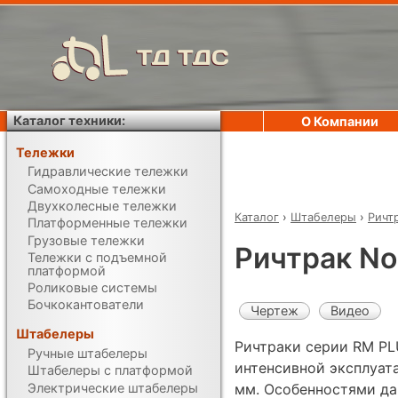
ТД ТДС
Каталог техники:
О Компании
Тележки
Гидравлические тележки
Самоходные тележки
Двухколесные тележки
Каталог
›
Штабелеры
›
Ричт
Платформенные тележки
Грузовые тележки
Ричтрак Nob
Тележки с подъемной
платформой
Роликовые системы
Бочкокантователи
Чертеж
Видео
Штабелеры
Ричтраки серии RM PL
Ручные штабелеры
интенсивной эксплуат
Штабелеры с платформой
Электрические штабелеры
мм. Особенностями да