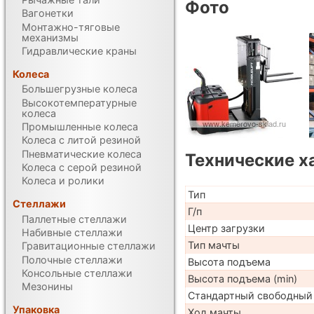
Фото
Вагонетки
Монтажно-тяговые
механизмы
Гидравлические краны
Колеса
Большегрузные колеса
Высокотемпературные
колеса
Промышленные колеса
Колеса с литой резиной
Пневматические колеса
Технические х
Колеса с серой резиной
Колеса и ролики
Тип
Стеллажи
Г/п
Паллетные стеллажи
Центр загрузки
Набивные стеллажи
Тип мачты
Гравитационные стеллажи
Полочные стеллажи
Высота подъема
Консольные стеллажи
Высота подъема (min)
Мезонины
Стандартный свободный
Упаковка
Ход мачты