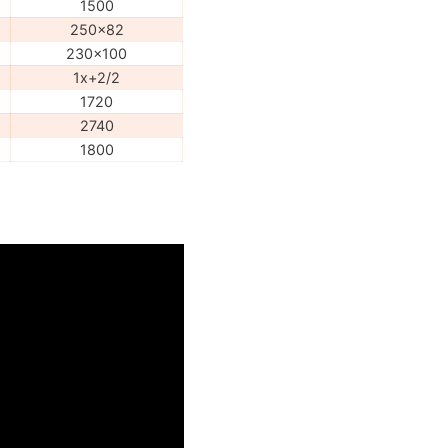
1500
250x82
230x100
1x+2/2
1720
2740
1800