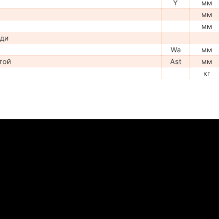
Y
мм
мм
мм
ади
Wa
мм
той
Ast
мм
кг