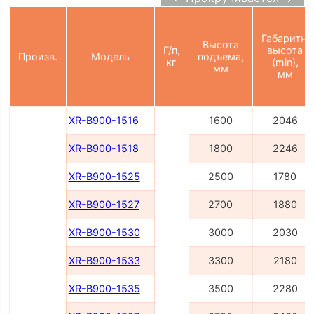
Габаритн.
Высота
Г/п,
высота
Произв.
Модель
подъема,
кг
(min),
мм
мм
XR-B900-1516
1600
2046
XR-B900-1518
1800
2246
XR-B900-1525
2500
1780
XR-B900-1527
2700
1880
XR-B900-1530
3000
2030
XR-B900-1533
3300
2180
XR-B900-1535
3500
2280