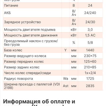
Питание
В
24
В/
АКБ
24/240
Ач
В/
Зарядное устройство
24/30
Ач
Мощность двигателя подъема
кВт
3,0
Мощность двигателя движения
кВт
1,5 АС
Преодолимый наклон с грузом/
%
5/8
без груза
База колес
Y
мм
1440
Размер ведущего колеса
мм
230x75
Размер передних колес
мм
125x60
Размер задних колес
мм
210x85
Число колес спереди/сзади
1x+2/4
Радиус поворота
Wa
мм
1725
Ширина прохода с паллетой (VDI
Ast
мм
2835
2198)
Информация об оплате и