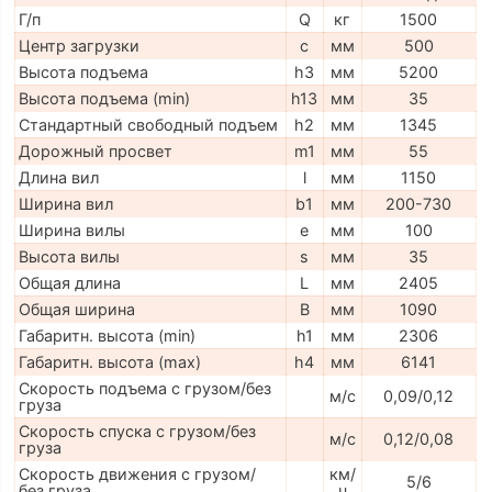
Г/п
Q
кг
1500
Центр загрузки
c
мм
500
Высота подъема
h3
мм
5200
Высота подъема (min)
h13
мм
35
Стандартный свободный подъем
h2
мм
1345
Дорожный просвет
m1
мм
55
Длина вил
l
мм
1150
Ширина вил
b1
мм
200-730
Ширина вилы
e
мм
100
Высота вилы
s
мм
35
Общая длина
L
мм
2405
Общая ширина
B
мм
1090
Габаритн. высота (min)
h1
мм
2306
Габаритн. высота (max)
h4
мм
6141
Скорость подъема с грузом/без
м/с
0,09/0,12
груза
Скорость спуска с грузом/без
м/с
0,12/0,08
груза
Скорость движения с грузом/
км/
5/6
без груза
ч