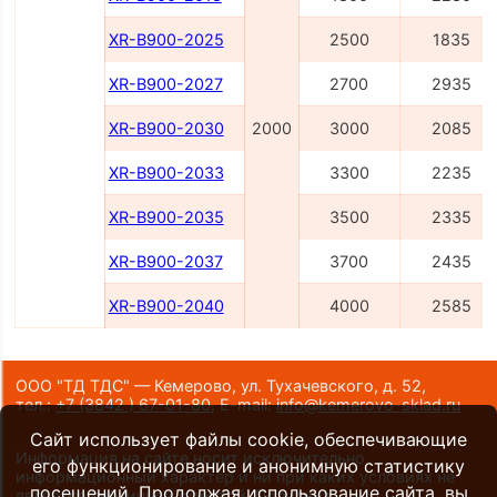
XR-B900-2025
2500
1835
XR-B900-2027
2700
2935
XR-B900-2030
2000
3000
2085
XR-B900-2033
3300
2235
XR-B900-2035
3500
2335
XR-B900-2037
3700
2435
XR-B900-2040
4000
2585
ООО "ТД ТДС" — Кемерово, ул. Тухачевского, д. 52,
тел.:
+7 (3842 ) 67-01-80
,
E-mail:
info@kemerovo-sklad.ru
Сайт использует файлы cookie, обеспечивающие
Информация на сайте носит исключительно
его функционирование и анонимную статистику
информационный характер и ни при каких условиях не
посещений. Продолжая использование сайта, вы
является публичной офертой.
Политика