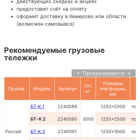
действующих скидках и акциях
предоставит счёт на оплату
оформит доставку в Кемерово или области
(возможен самовывоз)
Рекомендуемые грузовые
тележки
← Прокручивается →
Размеры
Г/п,
Произв.
Модель
Артикул
платформы,
кг
мм
БТ-К 1
2240089
1250x2000
по 
БТ-К 2
2240090
3000
1250x2500
по 
Россия
БТ-К 3
2240091
1250x3000
по 