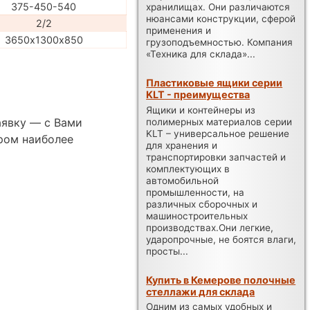
375-450-540
хранилищах. Они различаются
нюансами конструкции, сферой
2/2
применения и
3650х1300х850
грузоподъемностью. Компания
«Техника для склада»...
Пластиковые ящики серии
KLT - преимущества
Ящики и контейнеры из
аявку — с Вами
полимерных материалов серии
KLT – универсальное решение
ром наиболее
для хранения и
транспортировки запчастей и
комплектующих в
автомобильной
промышленности, на
различных сборочных и
машиностроительных
производствах.Они легкие,
ударопрочные, не боятся влаги,
просты...
Купить в Кемерове полочные
стеллажи для склада
Одним из самых удобных и