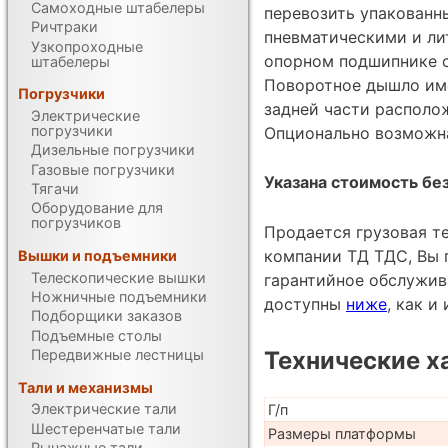
Самоходные штабелеры
перевозить упакованн
Ричтраки
пневматическими и ли
Узкопроходные
опорном подшипнике 
штабелеры
Поворотное дышло име
Погрузчики
задней части располо
Электрические
погрузчики
Опционально возможна
Дизельные погрузчики
Газовые погрузчики
Указана стоимость без
Тягачи
Оборудование для
погрузчиков
Продается грузовая т
компании ТД ТДС, Вы 
Вышки и подъемники
Телескопические вышки
гарантийное обслужив
Ножничные подъемники
доступны
ниже
, как 
Подборщики заказов
Подъемные столы
Технические х
Передвижные лестницы
Тали и механизмы
Электрические тали
Г/п
Шестеренчатые тали
Размеры платформы
Рычажные тали