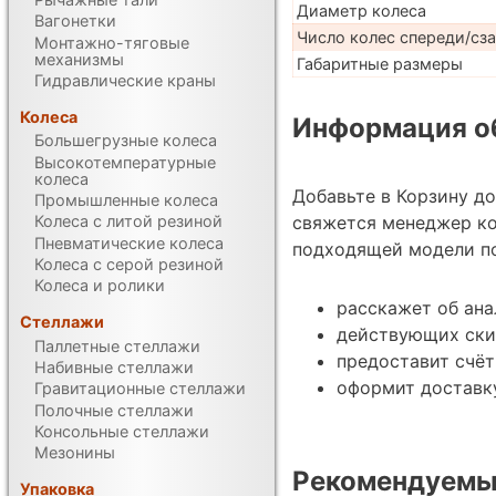
Диаметр колеса
Вагонетки
Число колес спереди/сз
Монтажно-тяговые
механизмы
Габаритные размеры
Гидравлические краны
Колеса
Информация об
Большегрузные колеса
Высокотемпературные
колеса
Добавьте в Корзину д
Промышленные колеса
свяжется менеджер к
Колеса с литой резиной
Пневматические колеса
подходящей модели по
Колеса с серой резиной
Колеса и ролики
расскажет об ана
Стеллажи
действующих ски
Паллетные стеллажи
предоставит счёт
Набивные стеллажи
оформит доставк
Гравитационные стеллажи
Полочные стеллажи
Консольные стеллажи
Мезонины
Рекомендуемы
Упаковка