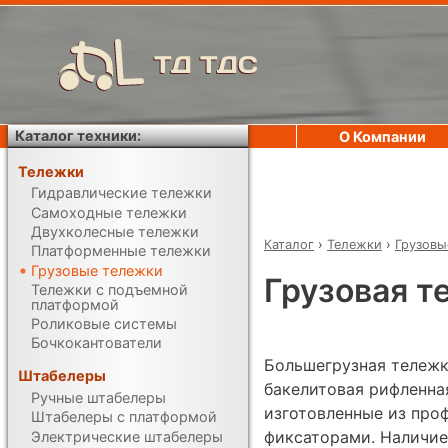
ТД ТДС
Каталог техники:
О Компании
Тележки
Гидравлические тележки
Самоходные тележки
Двухколесные тележки
Каталог
›
Тележки
›
Грузовы
Платформенные тележки
Грузовые тележки
Грузовая т
Тележки с подъемной
платформой
Роликовые системы
Бочкокантователи
Большегрузная тележк
Штабелеры
бакелитовая рифленная
Ручные штабелеры
изготовленные из про
Штабелеры с платформой
фиксаторами. Наличие
Электрические штабелеры