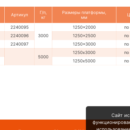
Г/п,
Размеры платформы,
Артикул
Ц
кг
мм
2240095
1250x2000
по
2240096
3000
1250x2500
по
2240097
1250x3000
по
1250х3000
по
5000
1250х5000
по
Сайт ис
функционирова
использование