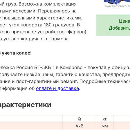
ый груз. Возможна комплектация
тыми колесами. Передняя ось на
с повышенными характеристиками.
Цена
ет угол поворота 180 градусов. В
Добавить
жено прицепное устройство (фаркоп).
 установка ручного тормоза.
 учета колес!
ележка Россия БТ-5КБ 1 в Кемерово - покупая у офици
получаете низкие цены, гарантию качества, предпрода
ание и пост-гарантийный ремонт. Подробные техничес
и информация об
оплате и доставке
.
арактеристики
Q
кг
AxB
мм