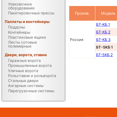
Упаковочное
оборудование
Пакетировочные прессы
Произв.
Модель
Паллеты и контейнеры
БТ-КБ 1
Поддоны
БТ-КБ 2
Контейнеры
Пластиковые ящики
Россия
БТ-КБ 3
Листы сотовые
полимерные
БТ-5КБ 1
БТ-5КБ 2
Двери, ворота, ставни
Гаражные ворота
Промышленные ворота
Уличные ворота
Рольставни и рольворота
Стальные двери
Ангарные системы
Перегрузочные системы