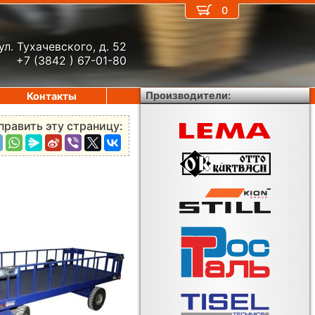
0
ул. Тухачевского, д. 52
+7 (3842 ) 67-01-80
Производители:
Контакты
править эту страницу: