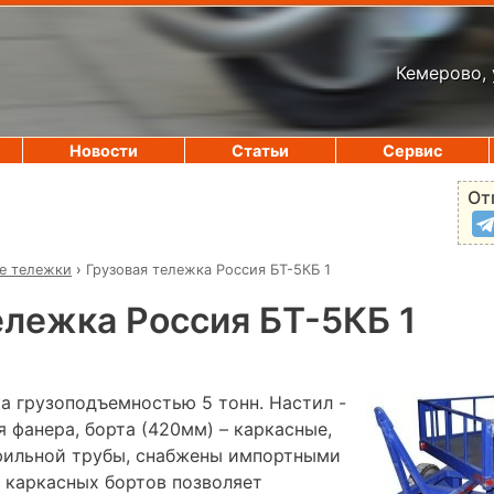
Кемерово, 
Новости
Статьи
Сервис
От
е тележки
›
Грузовая тележка Россия БТ-5КБ 1
ележка Россия БТ-5КБ 1
а грузоподъемностью 5 тонн. Настил -
 фанера, борта (420мм) – каркасные,
фильной трубы, снабжены импортными
 каркасных бортов позволяет