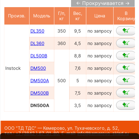
← Прокручивается →
Г/п,
Вес,
В
Произв.
Модель
Цена
кг
кг
Корзину
DL350
350
9,5
по запросу
DL360
360
4,5
по запросу
DL500B
8,8
по запросу
Instock
DM500
7,6
по запросу
DM500A
500
5
по запросу
DM500B
7,5
по запросу
DN500A
3,5
по запросу
ООО "ТД ТДС" — Кемерово, ул. Тухачевского, д. 52,
тел.:
+7 (3842 ) 67-01-80
,
E-mail:
info@kemerovo-sklad.ru