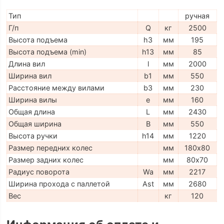
Тип
ручная
Г/п
Q
кг
2500
Высота подъема
h3
мм
195
Высота подъема (min)
h13
мм
85
Длина вил
l
мм
2000
Ширина вил
b1
мм
550
Расстояние между вилами
b3
мм
230
Ширина вилы
e
мм
160
Общая длина
L
мм
2430
Общая ширина
B
мм
550
Высота ручки
h14
мм
1220
Размер передних колес
мм
180х80
Размер задних колес
мм
80х70
Радиус поворота
Wa
мм
2217
Ширина прохода с паллетой
Ast
мм
2680
Вес
кг
120