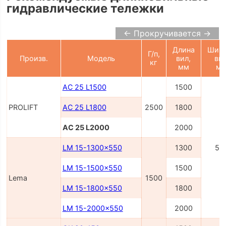
гидравлические тележки
← Прокручивается →
Длина
Шир
Г/п,
Произв.
Модель
вил,
вил
кг
мм
м
AC 25 L1500
1500
PROLIFT
AC 25 L1800
2500
1800
AC 25 L2000
2000
LM 15-1300x550
1300
55
LM 15-1500x550
1500
Lema
1500
LM 15-1800x550
1800
LM 15-2000x550
2000