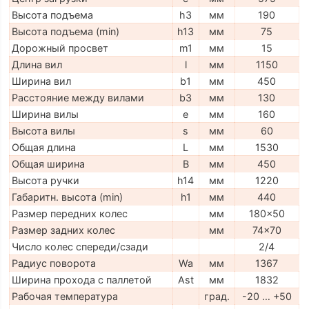
Высота подъема
h3
мм
190
Высота подъема (min)
h13
мм
75
Дорожный просвет
m1
мм
15
Длина вил
l
мм
1150
Ширина вил
b1
мм
450
Расстояние между вилами
b3
мм
130
Ширина вилы
e
мм
160
Высота вилы
s
мм
60
Общая длина
L
мм
1530
Общая ширина
B
мм
450
Высота ручки
h14
мм
1220
Габаритн. высота (min)
h1
мм
440
Размер передних колес
мм
180x50
Размер задних колес
мм
74x70
Число колес спереди/сзади
2/4
Радиус поворота
Wa
мм
1367
Ширина прохода с паллетой
Ast
мм
1832
Рабочая температура
град.
-20 … +50