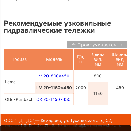
Рекомендуемые узковильные
гидравлические тележки
← Прокручивается →
Длина
Ширина
Г/п,
Произв.
Модель
вил,
вил,
кг
мм
мм
LM 20-800x450
800
Lema
LM 20-1150x450
2000
450
1150
Otto-Kurtbach
OK 20-1150x450
ООО "ТД ТДС" — Кемерово, ул. Тухачевского, д. 52,
тел.:
+7 (3842 ) 67-01-80
,
E-mail:
info@kemerovo-sklad.ru