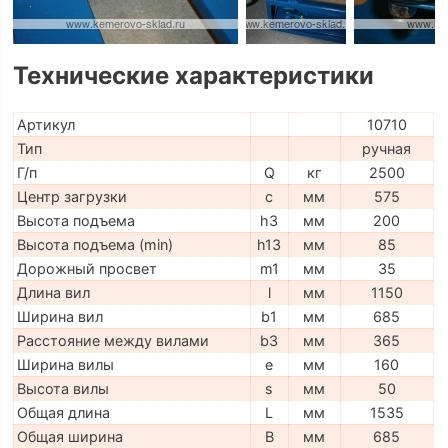
Технические характеристики
Артикул
10710
Тип
ручная
Г/п
Q
кг
2500
Центр загрузки
c
мм
575
Высота подъема
h3
мм
200
Высота подъема (min)
h13
мм
85
Дорожный просвет
m1
мм
35
Длина вил
l
мм
1150
Ширина вил
b1
мм
685
Расстояние между вилами
b3
мм
365
Ширина вилы
e
мм
160
Высота вилы
s
мм
50
Общая длина
L
мм
1535
Общая ширина
B
мм
685