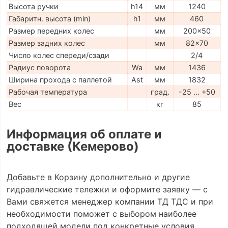
Высота ручки
h14
мм
1240
Габаритн. высота (min)
h1
мм
460
Размер передних колес
мм
200x50
Размер задних колес
мм
82x70
Число колес спереди/сзади
2/4
Радиус поворота
Wa
мм
1436
Ширина прохода с паллетой
Ast
мм
1832
Рабочая температура
град.
-25 … +50
Вес
кг
85
Информация об оплате и
доставке (Кемерово)
Добавьте в Корзину дополнительно и другие
гидравлические тележки и оформите заявку — с
Вами свяжется менеджер компании ТД ТДС и при
необходимости поможет с выбором наиболее
подходящей модели под конкретные условия