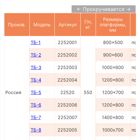
← Прокручивается →
Размеры
Г/п,
Произв.
Модель
Артикул
платформы,
кг
мм
ТБ-1
2252001
800x500
по 
ТБ-2
2252002
900x600
по 
ТБ-3
2252003
1000x600
по 
ТБ-4
2252004
1200x600
по 
Россия
ТБ-5
22520
550
1200x700
по 
ТБ-6
2252006
1200x800
по 
ТБ-7
2252007
1400x800
по 
ТБ-8
2252005
1000х700
по 