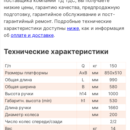
поставщика компании ТД ТДС, Вы получаете
низкие цены, гарантию качества, предпродажную
подготовку, гарантийное обслуживание и пост-
гарантийный ремонт. Подробные технические
характеристики доступны
ниже
, как и информация
об
оплате и доставке
.
Технические характеристики
Г/п
Q
кг
150
Размеры платформы
AxB
мм
850х510
Общая длина
L
мм
990
Общая ширина
B
мм
580
Высота ручки
h14
мм
1000
Габаритн. высота (min)
h1
мм
530
Длина ручки
мм
1660
Диаметр колеса
мм
200
Число колес спереди/сзади
2/2
Вес
кг
14