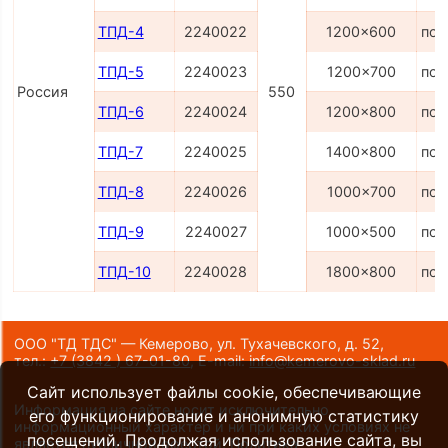
ТПД-4
2240022
1200x600
по 
ТПД-5
2240023
1200x700
по 
Россия
550
ТПД-6
2240024
1200x800
по 
ТПД-7
2240025
1400x800
по 
ТПД-8
2240026
1000x700
по 
ТПД-9
2240027
1000x500
по 
ТПД-10
2240028
1800x800
по 
ООО "ТД ТДС" — Кемерово, ул. Тухачевского, д. 52,
тел.:
+7 (3842 ) 67-01-80
,
E-mail:
info@kemerovo-sklad.ru
Сайт использует файлы cookie, обеспечивающие
Информация на сайте носит исключительно
его функционирование и анонимную статистику
информационный характер и ни при каких условиях не
посещений. Продолжая использование сайта, вы
является публичной офертой.
Политика