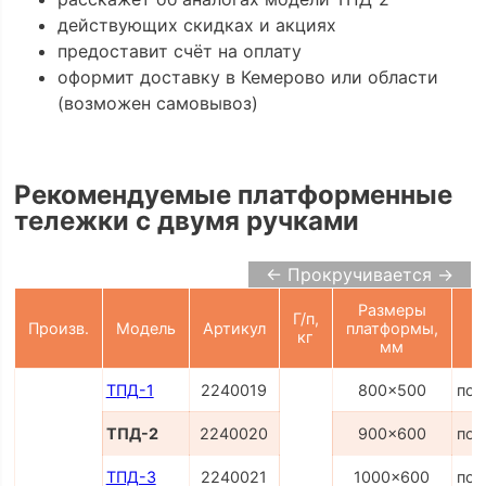
действующих скидках и акциях
предоставит счёт на оплату
оформит доставку в Кемерово или области
(возможен самовывоз)
Рекомендуемые платформенные
тележки с двумя ручками
← Прокручивается →
Размеры
Г/п,
Произв.
Модель
Артикул
платформы,
кг
мм
ТПД-1
2240019
800x500
по 
ТПД-2
2240020
900x600
по 
ТПД-3
2240021
1000x600
по 