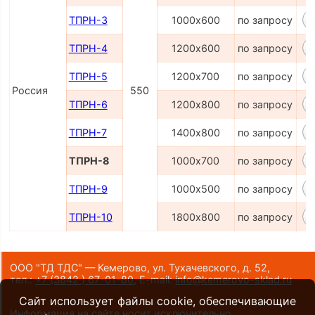
ТПРН-3
1000х600
по запросу
ТПРН-4
1200х600
по запросу
ТПРН-5
1200х700
по запросу
Россия
550
ТПРН-6
1200х800
по запросу
ТПРН-7
1400х800
по запросу
ТПРН-8
1000х700
по запросу
ТПРН-9
1000х500
по запросу
ТПРН-10
1800х800
по запросу
ООО "ТД ТДС" — Кемерово, ул. Тухачевского, д. 52,
тел.:
+7 (3842 ) 67-01-80
,
E-mail:
info@kemerovo-sklad.ru
Сайт использует файлы cookie, обеспечивающие
Информация на сайте носит исключительно