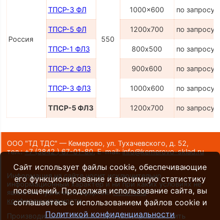
ТПСР-3 ФЛ
1000x600
по запросу
ТПСР-5 ФЛ
1200х700
по запросу
Россия
550
ТПСР-1 ФЛЗ
800х500
по запросу
ТПСР-2 ФЛЗ
900х600
по запросу
ТПСР-3 ФЛЗ
1000х600
по запросу
ТПСР-5 ФЛЗ
1200х700
по запросу
ООО "ТД ТДС" — Кемерово, ул. Тухачевского, д. 52,
тел.:
+7 (3842 ) 67-01-80
,
E-mail:
info@kemerovo-sklad.ru
Сайт использует файлы cookie, обеспечивающие
Информация на сайте носит исключительно
его функционирование и анонимную статистику
информационный характер и ни при каких условиях не
посещений. Продолжая использование сайта, вы
является публичной офертой.
Политика
конфиденциальности
.
соглашаетесь с использованием файлов cookie и
Политикой конфиденциальности
Производители оставляют за собой право вносить