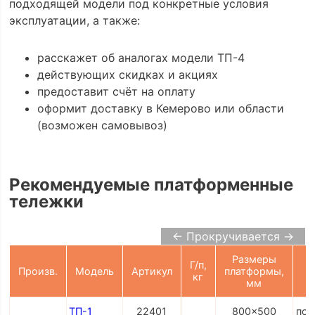
подходящей модели под конкретные условия
эксплуатации, а также:
расскажет об аналогах модели ТП-4
действующих скидках и акциях
предоставит счёт на оплату
оформит доставку в Кемерово или области
(возможен самовывоз)
Рекомендуемые платформенные
тележки
← Прокручивается →
Размеры
Г/п,
Произв.
Модель
Артикул
платформы,
кг
мм
ТП-1
22401
800x500
по 