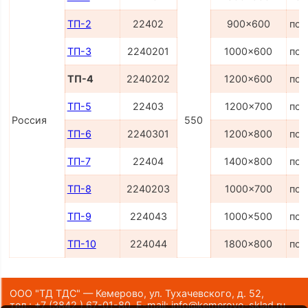
ТП-2
22402
900x600
по 
ТП-3
2240201
1000x600
по 
ТП-4
2240202
1200x600
по 
ТП-5
22403
1200x700
по 
Россия
550
ТП-6
2240301
1200x800
по 
ТП-7
22404
1400x800
по 
ТП-8
2240203
1000x700
по 
ТП-9
224043
1000x500
по 
ТП-10
224044
1800x800
по 
ООО "ТД ТДС" — Кемерово, ул. Тухачевского, д. 52,
тел.:
+7 (3842 ) 67-01-80
,
E-mail:
info@kemerovo-sklad.ru