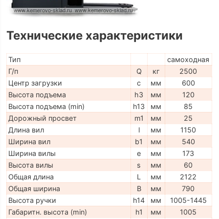
Технические характеристики
Тип
самоходная
Г/п
Q
кг
2500
Центр загрузки
c
мм
600
Высота подъема
h3
мм
120
Высота подъема (min)
h13
мм
85
Дорожный просвет
m1
мм
25
Длина вил
l
мм
1150
Ширина вил
b1
мм
540
Ширина вилы
e
мм
173
Высота вилы
s
мм
60
Общая длина
L
мм
2122
Общая ширина
B
мм
790
Высота ручки
h14
мм
1005-1445
Габаритн. высота (min)
h1
мм
1005