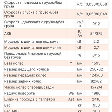
Скорость подъема с грузом/без
м/с
0,038/0,058
груза
Скорость спуска с грузом/без
м/с
0,050/0,048
груза
Скорость движения с грузом/без
км/
9/12
груза
ч
В/
АКБ
24/375
Ач
Мощность двигателя подъема
кВт
2,2
Мощность двигателя движения
кВт
2,7
Преодолимый наклон с грузом/
%
8/15
без груза
База колес
Y
мм
1595
Размер ведущего колеса
мм
250х82
Размер передних колес
мм
124х60
Размер задних колес
мм
82х82
Число колес спереди/сзади
1x+2/4
Радиус поворота
Wa
мм
1980
Ширина прохода с паллетой
Ast
мм
2410
Вес
кг
950
Вес АКБ
кг
300