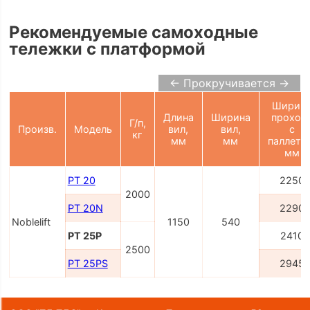
Рекомендуемые самоходные
тележки с платформой
← Прокручивается →
Ширин
Длина
Ширина
проход
Г/п,
Произв.
Модель
вил,
вил,
с
кг
мм
мм
паллето
мм
PT 20
2250
2000
PT 20N
2290
Noblelift
1150
540
PT 25P
2410
2500
PT 25PS
2945