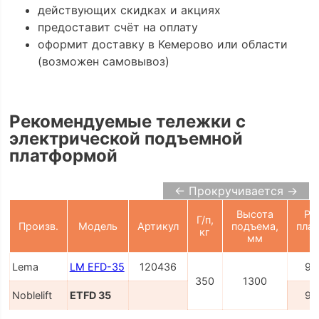
действующих скидках и акциях
предоставит счёт на оплату
оформит доставку в Кемерово или области
(возможен самовывоз)
Рекомендуемые тележки с
электрической подъемной
платформой
← Прокручивается →
Высота
Ра
Г/п,
Произв.
Модель
Артикул
подъема,
пла
кг
мм
Lema
LM EFD-35
120436
91
350
1300
Noblelift
ETFD 35
91