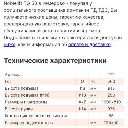
Noblelift TG 50 в Кемерово - покупая у
официального поставщика компании ТД ТДС, Вы
получаете низкие цены, гарантию качества,
предпродажную подготовку, гарантийное
обслуживание и пост-гарантийный ремонт.
Подробные технические характеристики доступны
ниже
, как и информация об
оплате и доставке
.
Технические характеристики
Артикул
***
Г/п
Q
кг
500
Высота подъема
h3
мм
915
Высота подъема (min)
h13
мм
290
Размеры платформы
AxB
мм
1600х810
Высота ручки
h14
мм
975
Кол-во циклов до max высоты
55
Размер передних колес
мм
125х50