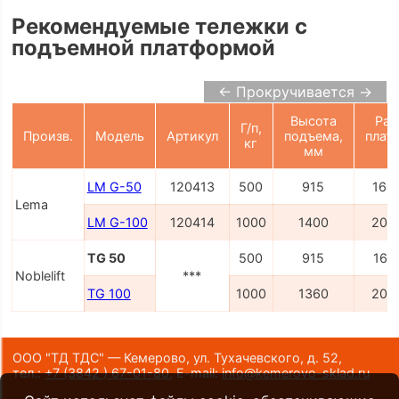
Рекомендуемые тележки с
подъемной платформой
← Прокручивается →
Высота
Раз
Г/п,
Произв.
Модель
Артикул
подъема,
плат
кг
мм
LM G-50
120413
500
915
160
Lema
LM G-100
120414
1000
1400
203
TG 50
500
915
160
Noblelift
***
TG 100
1000
1360
203
ООО "ТД ТДС" — Кемерово, ул. Тухачевского, д. 52,
тел.:
+7 (3842 ) 67-01-80
,
E-mail:
info@kemerovo-sklad.ru