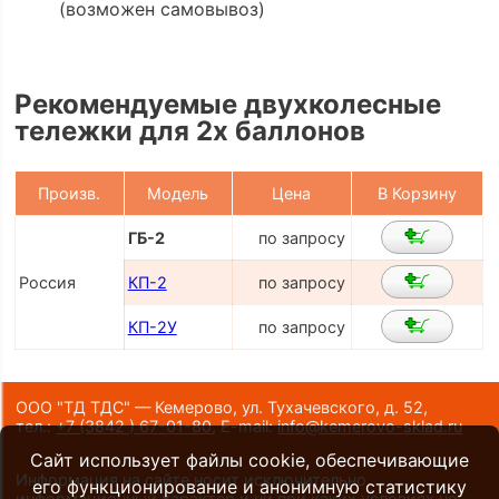
(возможен самовывоз)
Рекомендуемые двухколесные
тележки для 2х баллонов
Произв.
Модель
Цена
В Корзину
ГБ-2
по запросу
Россия
КП-2
по запросу
КП-2У
по запросу
ООО "ТД ТДС" — Кемерово, ул. Тухачевского, д. 52,
тел.:
+7 (3842 ) 67-01-80
,
E-mail:
info@kemerovo-sklad.ru
Сайт использует файлы cookie, обеспечивающие
Информация на сайте носит исключительно
его функционирование и анонимную статистику
информационный характер и ни при каких условиях не