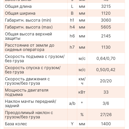
Общая длина
L
мм
3215
Общая ширина
B
мм
1120
Габаритн. высота (min)
h1
мм
3060
Габаритн. высота (max)
h4
мм
5605
Общая высота верхней
h6
мм
2145
защиты
Расстояние от земли до
h7
мм
1130
сиденья оператора
Скорость подъема с грузом/
м/с
0,64/0,70
без груза
Скорость спуска с грузом/
м/с
0,50/0,42
без груза
Скорость движения с
км/
20/20
грузом/без груза
ч
Мощность двигателя
кВт
33
подъема
Наклон мачты передний/
a/b
°
3/6
задний
Преодолимый наклон с
%
27/26
грузом/без груза
База колес
Y
мм
1400