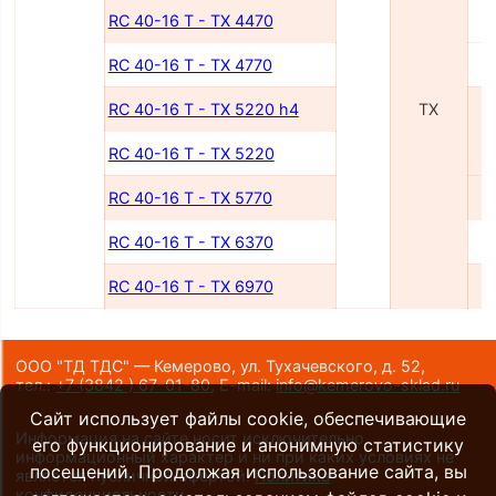
RC 40-16 T - TX 4470
RC 40-16 T - TX 4770
RC 40-16 T - TX 5220 h4
TX
RC 40-16 T - TX 5220
RC 40-16 T - TX 5770
RC 40-16 T - TX 6370
RC 40-16 T - TX 6970
ООО "ТД ТДС" — Кемерово, ул. Тухачевского, д. 52,
тел.:
+7 (3842 ) 67-01-80
,
E-mail:
info@kemerovo-sklad.ru
Сайт использует файлы cookie, обеспечивающие
Информация на сайте носит исключительно
его функционирование и анонимную статистику
информационный характер и ни при каких условиях не
посещений. Продолжая использование сайта, вы
является публичной офертой.
Политика
конфиденциальности
.