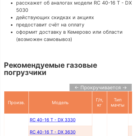
расскажет об аналогах модели RC 40-16 T - DX
5030
действующих скидках и акциях
предоставит счёт на оплату
оформит доставку в Кемерово или области
(возможен самовывоз)
Рекомендуемые газовые
погрузчики
← Прокручивается →
Г/п,
Тип
Произв.
Модель
п
кг
мачты
RC 40-16 T - DX 3330
RC 40-16 T - DX 3630