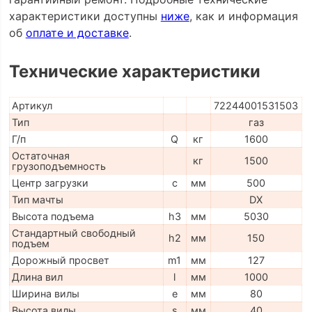
характеристики доступны
ниже
, как и информация
об
оплате и доставке
.
Технические характеристики
Артикул
72244001531503
Тип
газ
Г/п
Q
кг
1600
Остаточная
кг
1500
грузоподъемность
Центр загрузки
c
мм
500
Тип мачты
DX
Высота подъема
h3
мм
5030
Стандартный свободный
h2
мм
150
подъем
Дорожный просвет
m1
мм
127
Длина вил
l
мм
1000
Ширина вилы
e
мм
80
Высота вилы
s
мм
40